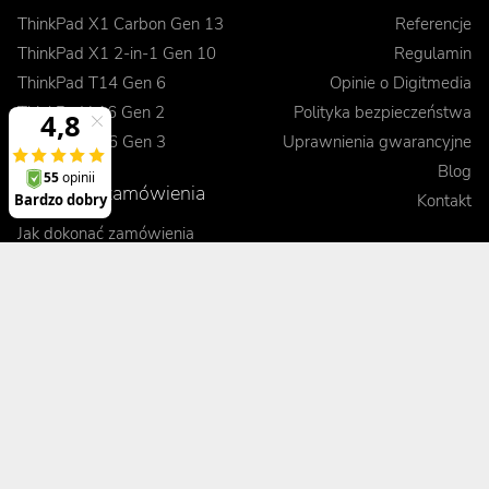
ThinkPad X1 Carbon Gen 13
Referencje
ThinkPad X1 2-in-1 Gen 10
Regulamin
ThinkPad T14 Gen 6
Opinie o Digitmedia
ThinkPad L16 Gen 2
Polityka bezpieczeństwa
ThinkPad E16 Gen 3
Uprawnienia gwarancyjne
Blog
Realizacje zamówienia
Kontakt
Jak dokonać zamówienia
Korzyści
Wysyłka i koszty dostawy
Odbiór osobisty
Porady
Formy płatności
Pakiet Premium
Czas realizacji
Kontrola jakości sprzętu
Leasing
Gwarancja wymiany
Zobacz, porównaj, przetestuj
Terminowa realizacja
Obsługa posprzedażowa