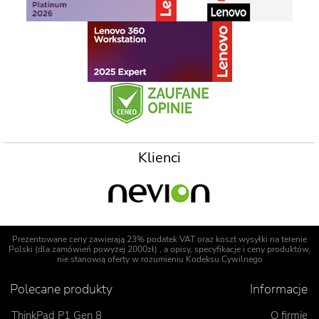
Klienci
Prezentowane ceny zawierają 23% podatek VAT oraz koszt wysyłki na terenie
Polski (dla zamówień powyżej 2000zł) , a opisy, specyfikacje i ceny produktów,
nie stanowią oferty w rozumieniu Kodeksu Cywilnego
Polecane produkty
Informacje
ThinkPad P1 Gen 8
O firmie