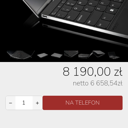
8 190,00
zł
netto
6 658,54
zł
−
+