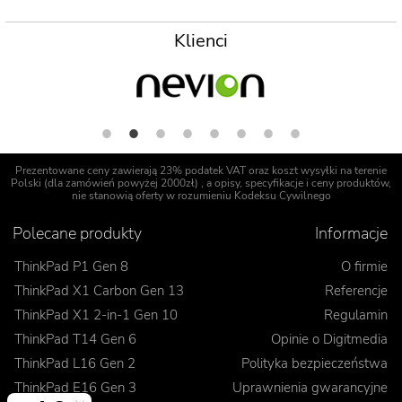
Klienci
Prezentowane ceny zawierają 23% podatek VAT oraz koszt wysyłki na terenie
Polski (dla zamówień powyżej 2000zł) , a opisy, specyfikacje i ceny produktów,
nie stanowią oferty w rozumieniu Kodeksu Cywilnego
Polecane produkty
Informacje
ThinkPad P1 Gen 8
O firmie
ThinkPad X1 Carbon Gen 13
Referencje
ThinkPad X1 2-in-1 Gen 10
Regulamin
ThinkPad T14 Gen 6
Opinie o Digitmedia
ThinkPad L16 Gen 2
Polityka bezpieczeństwa
ThinkPad E16 Gen 3
Uprawnienia gwarancyjne