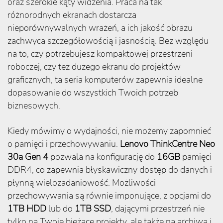
oraz szerokie kąty widzenia. Praca na tak
różnorodnych ekranach dostarcza
nieporównywalnych wrażeń, a ich jakość obrazu
zachwyca szczegółowością i jasnością. Bez względu
na to, czy potrzebujesz kompaktowej przestrzeni
roboczej, czy też dużego ekranu do projektów
graficznych, ta seria komputerów zapewnia idealne
dopasowanie do wszystkich Twoich potrzeb
biznesowych.
Kiedy mówimy o wydajności, nie możemy zapomnieć
o pamięci i przechowywaniu.
Lenovo ThinkCentre Neo
30a Gen 4
pozwala na konfigurację do
16GB
pamięci
DDR4, co zapewnia błyskawiczny dostęp do danych i
płynną wielozadaniowość. Możliwości
przechowywania są równie imponujące, z opcjami do
1TB HDD
lub do
1TB SSD
, dającymi przestrzeń nie
tylko na Twoje bieżące projekty, ale także na archiwa i