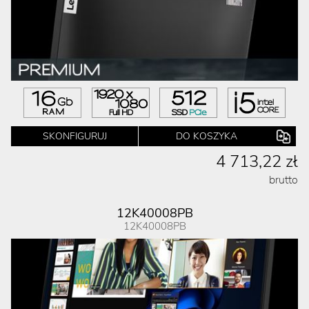
SKONFIGURUJ
DO KOSZYKA
4 713,22 zł
brutto
12K40008PB
12K40008PB