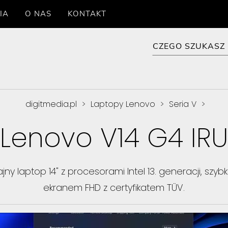
IA
O NAS
KONTAKT
digitmedia.pl
>
Laptopy Lenovo
>
Seria V
>
Lenovo V14 G4 IRU
dajny laptop 14" z procesorami Intel 13. generacji, s
ekranem FHD z certyfikatem TÜV.