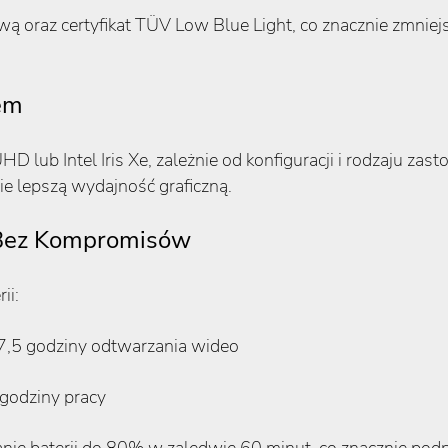
ą oraz certyfikat TÜV Low Blue Light, co znacznie zmnie
em
HD lub Intel Iris Xe, zależnie od konfiguracji i rodzaju z
ie lepszą wydajność graficzną.
ć Bez Kompromisów
ii:
,5 godziny odtwarzania wideo
godziny pracy
ie baterii do 80% w zaledwie 60 minut, co znacznie podn