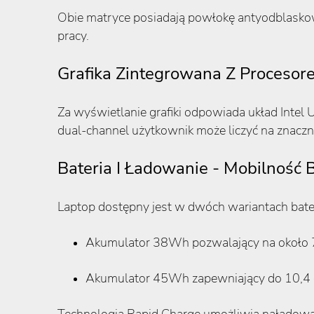
Obie matryce posiadają powłokę antyodblaskow
pracy.
Grafika Zintegrowana Z Procesor
Za wyświetlanie grafiki odpowiada układ Intel U
dual-channel użytkownik może liczyć na znaczn
Bateria I Ładowanie - Mobilnoś
Laptop dostępny jest w dwóch wariantach bater
Akumulator 38Wh pozwalający na około 7
Akumulator 45Wh zapewniający do 10,4 
Technologia Rapid Charge umożliwia naładowan