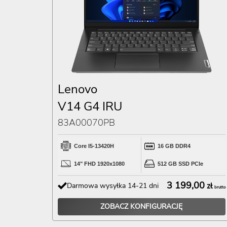
Lenovo
V14 G4 IRU
83A00070PB
Core I5-13420H
16 GB DDR4
14" FHD 1920x1080
512 GB SSD PCIe
3 199,00
Darmowa wysyłka 14-21 dni
zł
brutto
ZOBACZ KONFIGURACJĘ