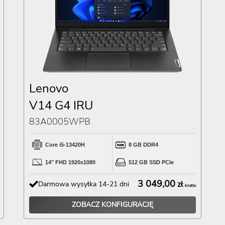
Lenovo
V14 G4 IRU
83A0005WPB
Core i5-13420H
8 GB DDR4
14" FHD 1920x1080
512 GB SSD PCIe
3 049,00
Darmowa wysyłka 14-21 dni
zł
brutto
ZOBACZ KONFIGURACJĘ