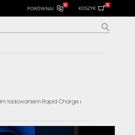
0
0
KOSZYK
PORÓWNAJ
zybkim ładowaniem Rapid Charge i