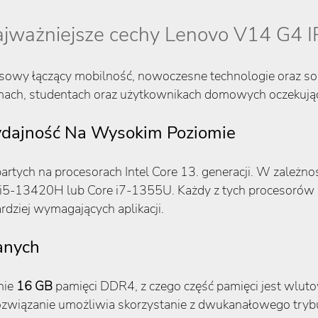
jważniejsze cechy Lenovo V14 G4 
sowy łączący mobilność, nowoczesne technologie oraz sol
irmach, studentach oraz użytkownikach domowych oczekują
 Wydajność Na Wysokim Poziomie
artych na procesorach Intel Core 13. generacji. W zależno
i5-13420H lub Core i7-1355U. Każdy z tych procesorów 
rdziej wymagających aplikacji.
anych
nie
16 GB
pamięci DDR4, z czego część pamięci jest wlut
iązanie umożliwia skorzystanie z dwukanałowego trybu 