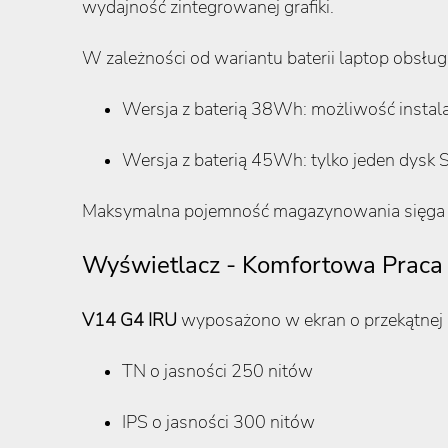
wydajność zintegrowanej grafiki.
W zależności od wariantu baterii laptop obsług
Wersja z baterią 38Wh: możliwość instal
Wersja z baterią 45Wh: tylko jeden dysk 
Maksymalna pojemność magazynowania sięga 
Wyświetlacz - Komfortowa Prac
V14 G4 IRU
wyposażono w ekran o przekątnej 1
TN o jasności 250 nitów
IPS o jasności 300 nitów