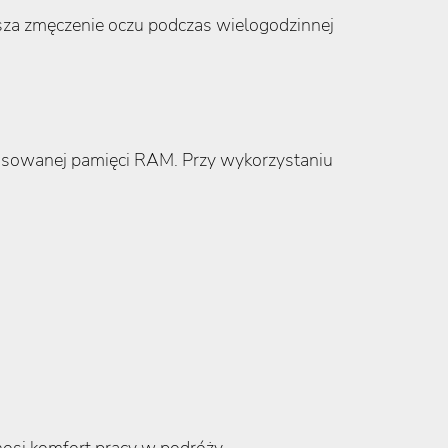
jsza zmęczenie oczu podczas wielogodzinnej
astosowanej pamięci RAM. Przy wykorzystaniu
osi komfort pracy w podróży.