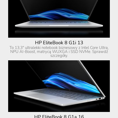
HP EliteBook 8 G1i 13
To 13,3″ ultralekki notebook biznesowy z Intel Core Ultra,
NPU AI-Boost, matrycą WUXGA i SSD NVMe. Sprawdź
szczegóły.
HP EliteBook 8 G1a 16