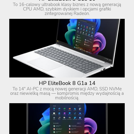
To 16-calowy ultrabook klasy biznes z nową generacją
CPU AMD, szybkim dyskiem i opcjami grafiki
zintegrowanej Radeon.
HP EliteBook 8 G1a 14
To 14″ AI-PC z mocą nowej generacji AMD, SSD NVMe
oraz niewielką masą — kompromis między wydajnością a
mobilnością.