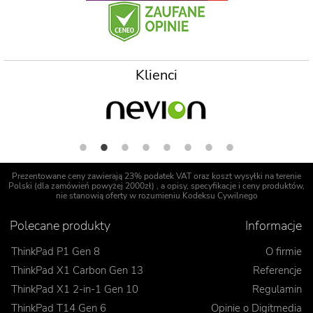
Klienci
Prezentowane ceny zawierają 23% podatek VAT oraz koszt wysyłki na terenie
Polski (dla zamówień powyżej 2000zł) , a opisy, specyfikacje i ceny produktów,
nie stanowią oferty w rozumieniu Kodeksu Cywilnego
Polecane produkty
Informacje
ThinkPad P1 Gen 8
O firmie
ThinkPad X1 Carbon Gen 13
Referencje
ThinkPad X1 2-in-1 Gen 10
Regulamin
ThinkPad T14 Gen 6
Opinie o Digitmedia