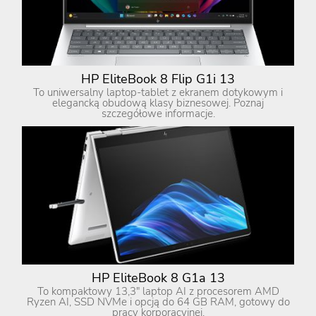
HP EliteBook 8 Flip G1i 13
To uniwersalny laptop-tablet z ekranem dotykowym i
elegancką obudową klasy biznesowej. Poznaj
szczegółowe informacje.
HP EliteBook 8 G1a 13
To kompaktowy 13,3″ laptop AI z procesorem AMD
Ryzen AI, SSD NVMe i opcją do 64 GB RAM, gotowy do
pracy korporacyjnej.