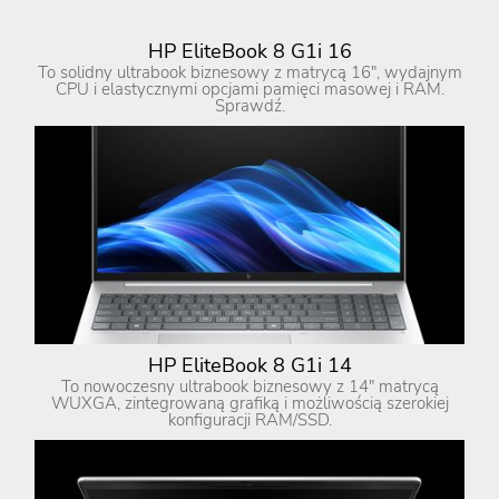
HP EliteBook 8 G1i 16
To solidny ultrabook biznesowy z matrycą 16″, wydajnym
CPU i elastycznymi opcjami pamięci masowej i RAM.
Sprawdź.
HP EliteBook 8 G1i 14
To nowoczesny ultrabook biznesowy z 14″ matrycą
WUXGA, zintegrowaną grafiką i możliwością szerokiej
konfiguracji RAM/SSD.