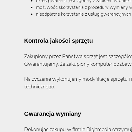
okres gwarancji jest zgodny z zapisem w pols
możliwość skorzystania z procedury wymiany 
nieodpłatne korzystanie z usług gwarancyjnych
Kontrola jakości sprzętu
Zakupiony przez Państwa sprzęt jest szczegół
Gwarantujemy, że zakupiony komputer pozbawi
Na życzenie wykonujemy modyfikacje sprzętu i 
technicznego.
Gwarancja wymiany
Dokonując zakupu w firmie Digitmedia otrzym