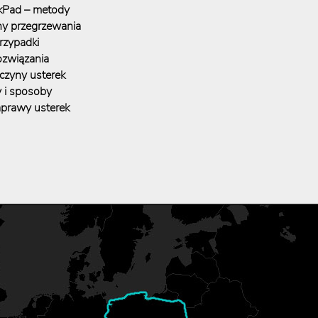
kPad – metody
ny przegrzewania
rzypadki
ozwiązania
czyny usterek
 i sposoby
prawy usterek