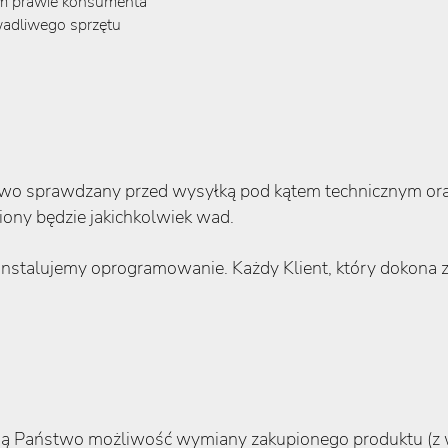
kim prawie konsumenta
wadliwego sprzętu
owo sprawdzany przed wysyłką pod kątem technicznym ora
ony będzie jakichkolwiek wad.
instalujemy oprogramowanie. Każdy Klient, który dokona z
ują Państwo możliwość wymiany zakupionego produktu (z