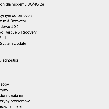
tion dla modemu 3G/4G lte
e
cyjnym od Lenovo ?
scue & Recovery
indows 10 ?
vo Rescue & Recovery
kPad
u System Update
Diagnostics
posoby
czyny
dura działania
zyczyny problemów
prawa usterek