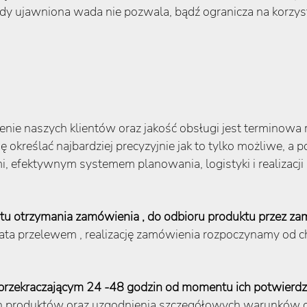
 ujawniona wada nie pozwala, bądź ogranicza na korzyst
e naszych klientów oraz jakość obsługi jest terminowa r
ę określać najbardziej precyzyjnie jak to tylko możliwe, a 
 efektywnym systemem planowania, logistyki i realizac
ntu otrzymania zamówienia , do odbioru produktu przez za
łata przelewem , realizację zamówienia rozpoczynamy od c
przekraczającym 24 -48 godzin od momentu ich potwierdze
 produktów oraz uzgodnienia szczegółowych warunków cz