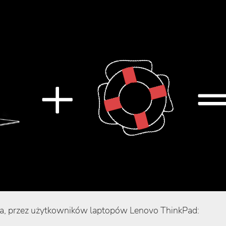
nia, przez użytkowników laptopów Lenovo ThinkPad: