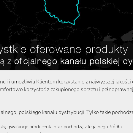
ncji i umożliwia Klientom korzystanie z najwyższej jakoś
fortowo korzystać z zakupionego sprzętu i pełnoprawnej
lnego, polskiego kanału dystrybucji. Tylko takie pochodze
ską gwarancję producenta oraz pochodzą z legalnego źródła