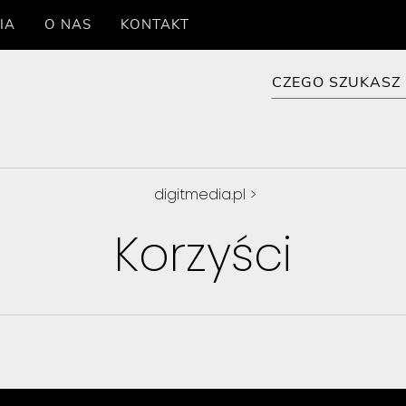
IA
O NAS
KONTAKT
digitmedia.pl
>
Korzyści