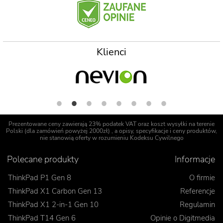
Klienci
Prezentowane ceny zawierają 23% podatek VAT oraz koszt wysyłki na terenie
Polski (dla zamówień powyżej 2000zł) , a opisy, specyfikacje i ceny produktów,
nie stanowią oferty w rozumieniu Kodeksu Cywilnego
Polecane produkty
Informacje
ThinkPad P1 Gen 8
O firmie
ThinkPad X1 Carbon Gen 13
Referencje
ThinkPad X1 2-in-1 Gen 10
Regulamin
ThinkPad T14 Gen 6
Opinie o Digitmedia