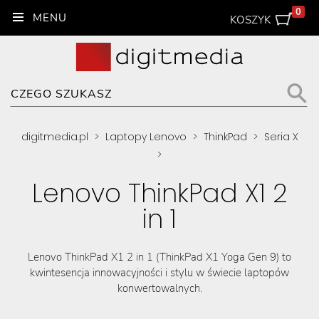
0
KOSZYK
digitmedia.pl
>
Laptopy Lenovo
>
ThinkPad
>
Seria X
>
Lenovo ThinkPad X1 2
in 1
Lenovo ThinkPad X1 2 in 1 (ThinkPad X1 Yoga Gen 9) to
kwintesencja innowacyjności i stylu w świecie laptopów
konwertowalnych.