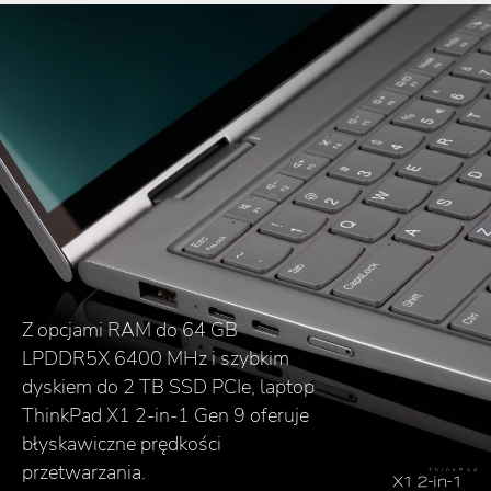
ThinkPad X1 2-in-1 Gen 9
charakteryzuje się lekką, a zarazem
wytrzymałą konstrukcją, co
sprawia, że jest łatwy do zabrania
w podróż, bez utraty trwałości.
T  h  i  n  k  P  a  d
X1 2-in-1