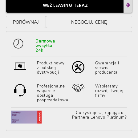
WEŹ LEASING TERAZ
PORÓWNAJ
NEGOCJUJ CENĘ
Darmowa
wysyłka
24h
Produkt nowy
Gwarancja i
z polskiej
serwis
dystrybucji
producenta
Profesjonalne
Wspieramy
wsparcie i
rozwój Twojej
obsługa
firmy
posprzedażowa
Co zyskujesz, kupując u
Partnera Lenovo Platinum?