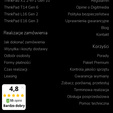
ThinkPad X1 2-in-1 Gen 10
Regulamin
ThinkPad T14 Gen 6
Opinie o Digitmedia
ThinkPad L16 Gen 2
Polityka bezpieczeństwa
ThinkPad E16 Gen 3
Uprawnienia gwarancyjne
Blog
Realizacje zamówienia
Kontakt
Jak dokonać zamówienia
Korzyści
Wysyłka i koszty dostawy
Odbiór osobisty
Porady
Formy płatności
Pakiet Premium
Czas realizacji
Kontrola jakości sprzętu
Leasing
Gwarancja wymiany
Zobacz, porównaj, przetestuj
Terminowa realizacja
Obsługa posprzedażowa
Pomoc techniczna