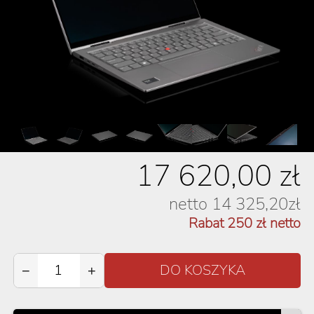
17 620,00
zł
netto
14 325,20
zł
Rabat
250
zł netto
−
+