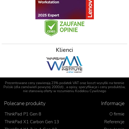
Klienci
Prezentowane ceny zawierają 23% podatek VAT oraz koszt wysyłki na terenie
Polski (dla zamówień powyżej 2000zł) , a opisy, specyfikacje i ceny produktów,
nie stanowią oferty w rozumieniu Kodeksu Cywilnego
Polecane produkty
Informacje
ThinkPad P1 Gen 8
O firmie
ThinkPad X1 Carbon Gen 13
Referencje