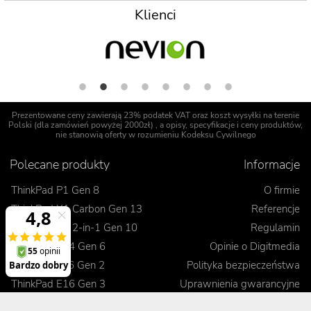
Klienci
Prezentowane ceny zawierają 23% podatek VAT oraz koszt wysyłki na terenie
Polski (dla zamówień powyżej 2000zł) , a opisy, specyfikacje i ceny produktów,
nie stanowią oferty w rozumieniu Kodeksu Cywilnego
Polecane produkty
Informacje
ThinkPad P1 Gen 8
O firmie
ThinkPad X1 Carbon Gen 13
Referencje
ThinkPad X1 2-in-1 Gen 10
Regulamin
ThinkPad T14 Gen 6
Opinie o Digitmedia
ThinkPad L16 Gen 2
Polityka bezpieczeństwa
ThinkPad E16 Gen 3
Uprawnienia gwarancyjne
Blog