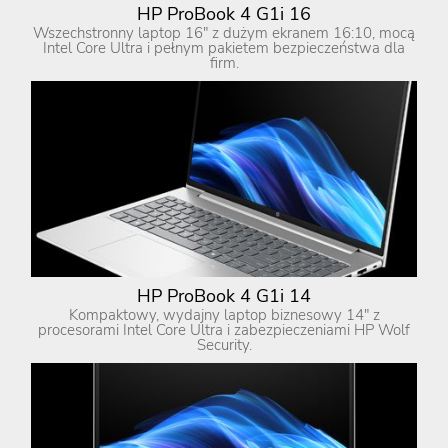
HP ProBook 4 G1i 16
Wszechstronny laptop 16″ z dużym ekranem 16:10, mocą
Intel Core Ultra i pełnym pakietem bezpieczeństwa dla
firm.
HP ProBook 4 G1i 14
Kompaktowy, wydajny laptop biznesowy 14″ z
procesorami Intel Core Ultra i zabezpieczeniami HP Wolf
Security.