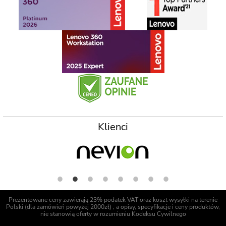
Klienci
Prezentowane ceny zawierają 23% podatek VAT oraz koszt wysyłki na terenie
Polski (dla zamówień powyżej 2000zł) , a opisy, specyfikacje i ceny produktów,
nie stanowią oferty w rozumieniu Kodeksu Cywilnego