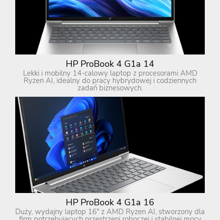
HP ProBook 4 G1a 14
Lekki i mobilny 14-calowy laptop z procesorami AMD
Ryzen AI, idealny do pracy hybrydowej i codziennych
zadań biznesowych.
HP ProBook 4 G1a 16
Duży, wydajny laptop 16″ z AMD Ryzen AI, stworzony dla
firm potrzebujących przestrzeni roboczej i stabilnej mocy