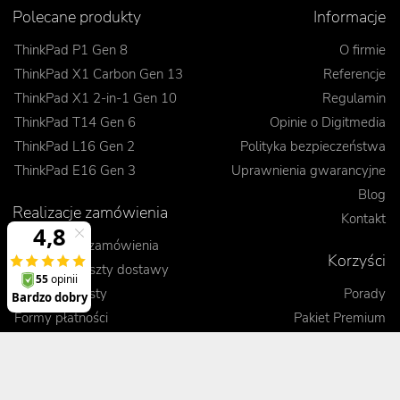
Polecane produkty
Informacje
ThinkPad P1 Gen 8
O firmie
ThinkPad X1 Carbon Gen 13
Referencje
ThinkPad X1 2-in-1 Gen 10
Regulamin
ThinkPad T14 Gen 6
Opinie o Digitmedia
ThinkPad L16 Gen 2
Polityka bezpieczeństwa
ThinkPad E16 Gen 3
Uprawnienia gwarancyjne
Blog
Realizacje zamówienia
Kontakt
Jak dokonać zamówienia
Korzyści
Wysyłka i koszty dostawy
Odbiór osobisty
Porady
Formy płatności
Pakiet Premium
Czas realizacji
Kontrola jakości sprzętu
Leasing
Gwarancja wymiany
Zobacz, porównaj, przetestuj