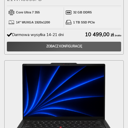
Core Ultra 7 355
32 GB DDR5
14" WUXGA 1920x1200
1 TB SSD PCIe
10 499,00
Darmowa wysyłka 14-21 dni
zł
brutto
ZOBACZ KONFIGURACJĘ