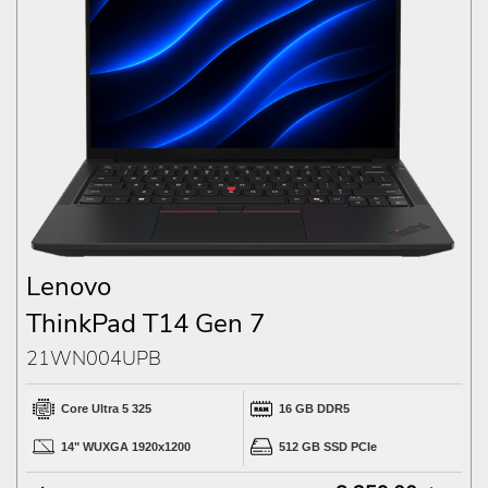
Lenovo
ThinkPad T14 Gen 7
21WN004UPB
Core Ultra 5 325
16 GB DDR5
14" WUXGA 1920x1200
512 GB SSD PCIe