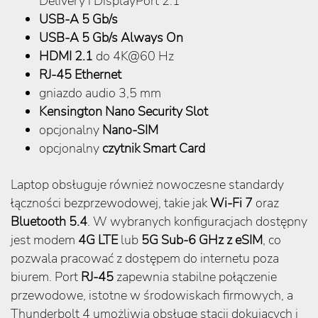
Delivery i DisplayPort 2.1
USB-A 5 Gb/s
USB-A 5 Gb/s Always On
HDMI 2.1
do 4K@60 Hz
RJ-45 Ethernet
gniazdo audio 3,5 mm
Kensington Nano Security Slot
opcjonalny
Nano-SIM
opcjonalny
czytnik Smart Card
Laptop obsługuje również nowoczesne standardy
łączności bezprzewodowej, takie jak
Wi-Fi 7
oraz
Bluetooth 5.4
. W wybranych konfiguracjach dostępny
jest modem
4G LTE
lub
5G Sub-6 GHz z eSIM
, co
pozwala pracować z dostępem do internetu poza
biurem. Port
RJ-45
zapewnia stabilne połączenie
przewodowe, istotne w środowiskach firmowych, a
Thunderbolt 4 umożliwia obsługę stacji dokujących i