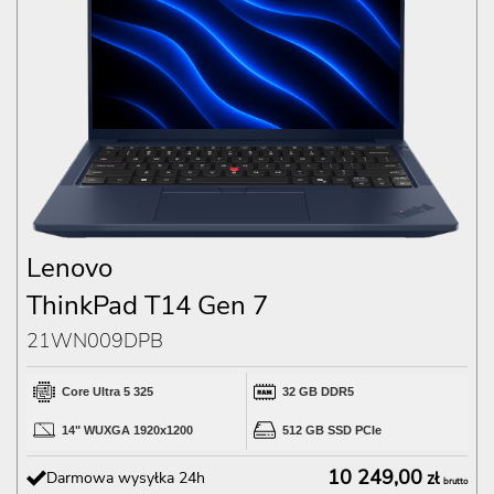
Lenovo
ThinkPad T14 Gen 7
21WN009DPB
Core Ultra 5 325
32 GB DDR5
14" WUXGA 1920x1200
512 GB SSD PCIe
10 249,00
Darmowa wysyłka 24h
zł
brutto