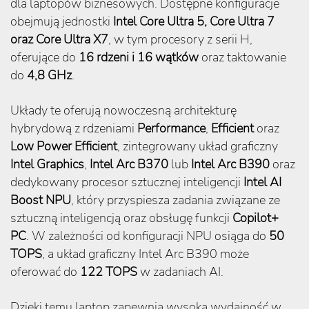
dla laptopów biznesowych. Dostępne konfiguracje
obejmują jednostki
Intel Core Ultra 5, Core Ultra 7
oraz Core Ultra X7
, w tym procesory z serii H,
oferujące do
16 rdzeni i 16 wątków
oraz taktowanie
do
4,8 GHz
.
Układy te oferują nowoczesną architekturę
hybrydową z rdzeniami
Performance
,
Efficient
oraz
Low Power Efficient
, zintegrowany układ graficzny
Intel Graphics
,
Intel Arc B370
lub
Intel Arc B390
oraz
dedykowany procesor sztucznej inteligencji
Intel AI
Boost NPU
, który przyspiesza zadania związane ze
sztuczną inteligencją oraz obsługę funkcji
Copilot+
PC
. W zależności od konfiguracji NPU osiąga do
50
TOPS
, a układ graficzny Intel Arc B390 może
oferować do
122 TOPS
w zadaniach AI.
Dzięki temu laptop zapewnia wysoką wydajność w