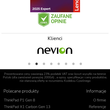
Klienci
Prezentowane ceny zawierają 23% podatek VAT oraz koszt wysyłki na terenie
Polski (dla zamówień powyżej 2000zł) , a opisy, specyfikacje i ceny produktów,
nie stanowią oferty w rozumieniu Kodeksu Cywilnego
Polecane produkty
Informacje
ThinkPad P1 Gen 8
O firmie
ThinkPad X1 Carbon Gen 13
Referencje