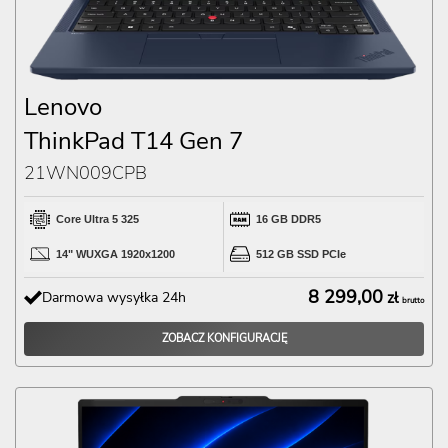
Lenovo
ThinkPad T14 Gen 7
21WN009CPB
Core Ultra 5 325
16 GB DDR5
14" WUXGA 1920x1200
512 GB SSD PCIe
8 299,00
Darmowa wysyłka 24h
zł
brutto
ZOBACZ KONFIGURACJĘ