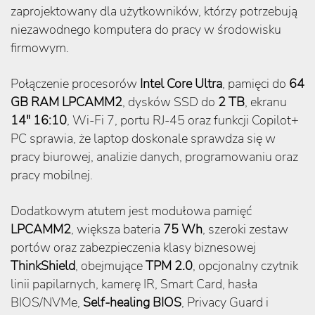
zaprojektowany dla użytkowników, którzy potrzebują
niezawodnego komputera do pracy w środowisku
firmowym.
Połączenie procesorów
Intel Core Ultra
, pamięci do
64
GB RAM LPCAMM2
, dysków SSD do
2 TB
, ekranu
14″ 16:10
, Wi-Fi 7, portu RJ-45 oraz funkcji Copilot+
PC sprawia, że laptop doskonale sprawdza się w
pracy biurowej, analizie danych, programowaniu oraz
pracy mobilnej.
Dodatkowym atutem jest modułowa pamięć
LPCAMM2
, większa bateria
75 Wh
, szeroki zestaw
portów oraz zabezpieczenia klasy biznesowej
ThinkShield
, obejmujące
TPM 2.0
, opcjonalny czytnik
linii papilarnych, kamerę IR, Smart Card, hasła
BIOS/NVMe,
Self-healing BIOS
, Privacy Guard i