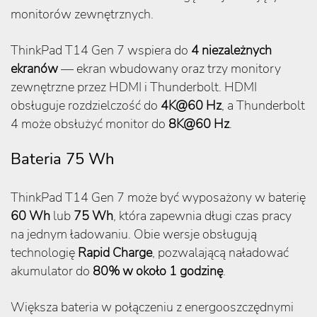
monitorów zewnętrznych.
ThinkPad T14 Gen 7 wspiera do
4 niezależnych
ekranów
— ekran wbudowany oraz trzy monitory
zewnętrzne przez HDMI i Thunderbolt. HDMI
obsługuje rozdzielczość do
4K@60 Hz
, a Thunderbolt
4 może obsłużyć monitor do
8K@60 Hz
.
Bateria 75 Wh
ThinkPad T14 Gen 7 może być wyposażony w baterię
60 Wh
lub
75 Wh
, która zapewnia długi czas pracy
na jednym ładowaniu. Obie wersje obsługują
technologię
Rapid Charge
, pozwalającą naładować
akumulator do
80% w około 1 godzinę
.
Większa bateria w połączeniu z energooszczędnymi