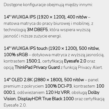
Dostępne konfiguracje obejmują między innymi:
14″ WUXGA IPS (1920 × 1200), 400 nitów
–
matowa matryca do pracy biurowej i mobilnej, z
technologią
3M DBEF5
, która wspiera wyższą
jasność i niższe zużycie energii.
14″ WUXGA IPS touch (1920 × 1200), 500 nitów,
100% sRGB
– dotykowa matryca z wyższą jasnością,
kontrastem
1500:1
, certyfikacją
Eyesafe 2.0
oraz
opcją
ThinkPad Privacy Guard
z funkcją Privacy Alert.
14″ OLED 2.8K (2880 × 1800), 500 nitów
– panel
premium z pokryciem
100% DCI-P3
, kontrastem
100
000:1
, odświeżaniem
120 Hz VRR
, obsługą
Dolby
Vision
,
DisplayHDR True Black 1000
oraz certyfikacją
Eyesafe 2.0.