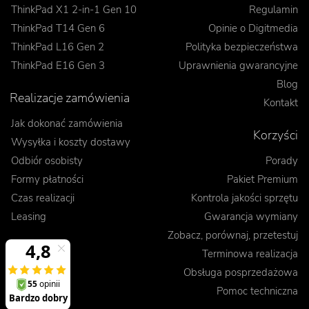
ThinkPad X1 2-in-1 Gen 10
Regulamin
ThinkPad T14 Gen 6
Opinie o Digitmedia
ThinkPad L16 Gen 2
Polityka bezpieczeństwa
ThinkPad E16 Gen 3
Uprawnienia gwarancyjne
Blog
Realizacje zamówienia
Kontakt
Jak dokonać zamówienia
Korzyści
Wysyłka i koszty dostawy
Odbiór osobisty
Porady
Formy płatności
Pakiet Premium
Czas realizacji
Kontrola jakości sprzętu
Leasing
Gwarancja wymiany
Zobacz, porównaj, przetestuj
Terminowa realizacja
Obsługa posprzedażowa
Pomoc techniczna