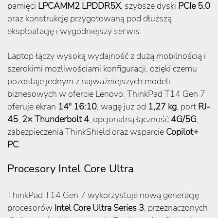
pamięci
LPCAMM2 LPDDR5X
, szybsze dyski
PCIe 5.0
oraz konstrukcję przygotowaną pod dłuższą
eksploatację i wygodniejszy serwis.
Laptop łączy wysoką wydajność z dużą mobilnością i
szerokimi możliwościami konfiguracji, dzięki czemu
pozostaje jednym z najważniejszych modeli
biznesowych w ofercie Lenovo. ThinkPad T14 Gen 7
oferuje ekran
14″ 16:10
, wagę już od
1,27 kg
, port
RJ-
45
,
2× Thunderbolt 4
, opcjonalną łączność
4G/5G
,
zabezpieczenia ThinkShield oraz wsparcie
Copilot+
PC
.
Procesory Intel Core Ultra
ThinkPad T14 Gen 7 wykorzystuje nową generację
procesorów
Intel Core Ultra Series 3
, przeznaczonych