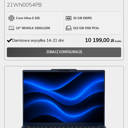
21WN0054PB
Core Ultra 5 325
32 GB DDR5
14" WUXGA 1920x1200
512 GB SSD PCIe
10 199,00
Darmowa wysyłka 14-21 dni
zł
brutto
ZOBACZ KONFIGURACJĘ