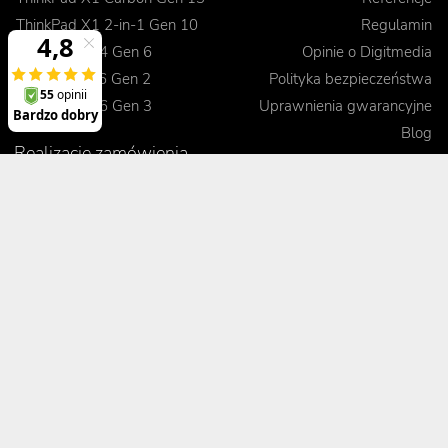
ThinkPad X1 2-in-1 Gen 10
Regulamin
ThinkPad T14 Gen 6
Opinie o Digitmedia
ThinkPad L16 Gen 2
Polityka bezpieczeństwa
ThinkPad E16 Gen 3
Uprawnienia gwarancyjne
Blog
Realizacje zamówienia
Kontakt
Jak dokonać zamówienia
Korzyści
Wysyłka i koszty dostawy
Odbiór osobisty
Porady
Formy płatności
Pakiet Premium
Czas realizacji
Kontrola jakości sprzętu
Leasing
Gwarancja wymiany
Zobacz, porównaj, przetestuj
Terminowa realizacja
Obsługa posprzedażowa
Pomoc techniczna