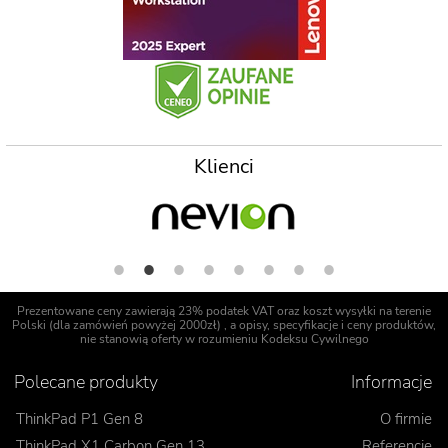
Klienci
Prezentowane ceny zawierają 23% podatek VAT oraz koszt wysyłki na terenie
Polski (dla zamówień powyżej 2000zł) , a opisy, specyfikacje i ceny produktów,
nie stanowią oferty w rozumieniu Kodeksu Cywilnego
Polecane produkty
Informacje
ThinkPad P1 Gen 8
O firmie
ThinkPad X1 Carbon Gen 13
Referencje