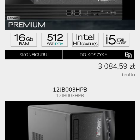
SKONFIGURUJ
DO KOSZYKA
3 084,59 zł
brutto
12JB003HPB
12JB003HPB