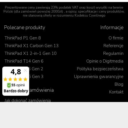
Prezentowane ceny zawierają 23% podatek VAT oraz koszt wysyłki na terenie
Polski (dla zamówień powyżej 2000zł) , a opisy, specyfikacje i ceny produktów,
nie stanowią oferty w rozumieniu Kodeksu Cywilnego
Polecane produkty
Informacje
ThinkPad P1 Gen 8
O firmie
ThinkPad X1 Carbon Gen 13
Referencje
ThinkPad X1 2-in-1 Gen 10
Regulamin
ThinkPad T14 Gen 6
Opinie o Digitmedia
ThinkPad L16 Gen 2
Polityka bezpieczeństwa
ThinkPad E16 Gen 3
Uprawnienia gwarancyjne
Blog
Realizacje zamówienia
Kontakt
Jak dokonać zamówienia
Korzyści
Wysyłka i koszty dostawy
Odbiór osobisty
Porady
Formy płatności
Pakiet Premium