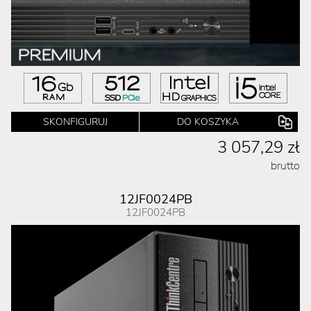
SKONFIGURUJ
DO KOSZYKA
3 057,29 zł
brutto
12JF0024PB
12JF0024PB