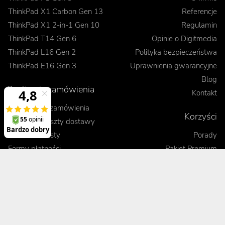
ThinkPad X1 Carbon Gen 13
Referencje
ThinkPad X1 2-in-1 Gen 10
Regulamin
ThinkPad T14 Gen 6
Opinie o Digitmedia
ThinkPad L16 Gen 2
Polityka bezpieczeństwa
ThinkPad E16 Gen 3
Uprawnienia gwarancyjne
Blog
Realizacje zamówienia
Kontakt
Jak dokonać zamówienia
Korzyści
Wysyłka i koszty dostawy
Odbiór osobisty
Porady
Formy płatności
Pakiet Premium
Czas realizacji
Kontrola jakości sprzętu
Leasing
Gwarancja wymiany
Zobacz, porównaj, przetestuj
Terminowa realizacja
Obsługa posprzedażowa