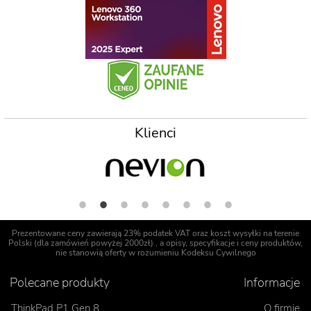
Klienci
Prezentowane ceny zawierają 23% podatek VAT oraz koszt wysyłki na terenie
Polski (dla zamówień powyżej 2000zł) , a opisy, specyfikacje i ceny produktów,
nie stanowią oferty w rozumieniu Kodeksu Cywilnego
Polecane produkty
Informacje
ThinkPad P1 Gen 8
O firmie