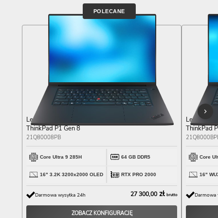
POLECANE
Lenovo
Lenovo
ThinkPad P1 Gen 8
ThinkPad P
21Q80008PB
21Q8000BP
Core Ultra 9 285H
64 GB DDR5
Core Ul
16" 3.2K 3200x2000 OLED
RTX PRO 2000
16" WU
zł
27 300,00
Darmowa wysyłka 24h
Darmowa 
brutto
ZOBACZ KONFIGURACJĘ