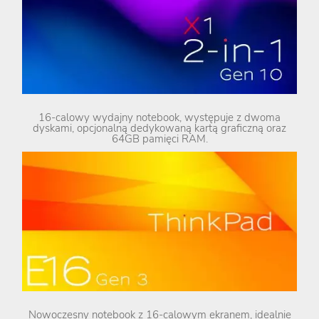
16-calowy wydajny notebook, występuje z dwoma
dyskami, opcjonalną dedykowaną kartą graficzną oraz
64GB pamięci RAM.
Nowoczesny notebook z 16-calowym ekranem, idealnie