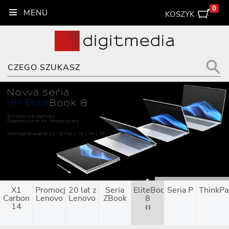
0
KOSZYK
X1
Promocja
20 lat z
Seria
EliteBook
Seria P
ThinkP
Carbon
Lenovo
Lenovo
ZBook
8
14