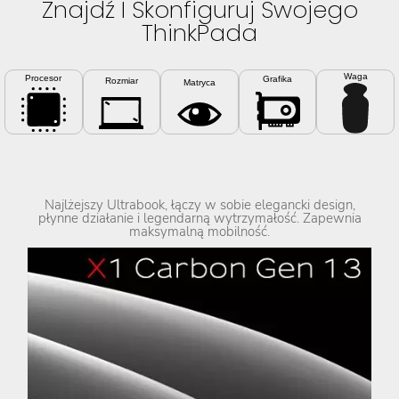
Znajdź I Skonfiguruj Swojego
ThinkPada
Waga
Procesor
Grafika
Rozmiar
Matryca
Najlżejszy Ultrabook, łączy w sobie elegancki design,
płynne działanie i legendarną wytrzymałość. Zapewnia
maksymalną mobilność.