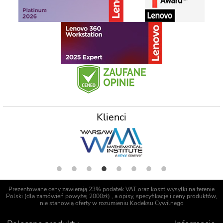
Klienci
Prezentowane ceny zawierają 23% podatek VAT oraz koszt wysyłki na terenie
Polski (dla zamówień powyżej 2000zł) , a opisy, specyfikacje i ceny produktów,
nie stanowią oferty w rozumieniu Kodeksu Cywilnego