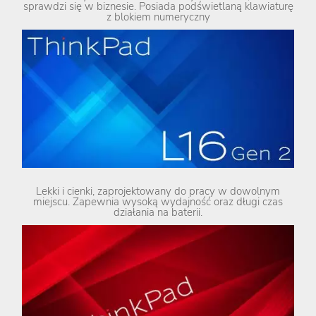
sprawdzi się w biznesie. Posiada podświetlaną klawiaturę
z blokiem numeryczny
Lekki i cienki, zaprojektowany do pracy w dowolnym
miejscu. Zapewnia wysoką wydajność oraz długi czas
działania na baterii.