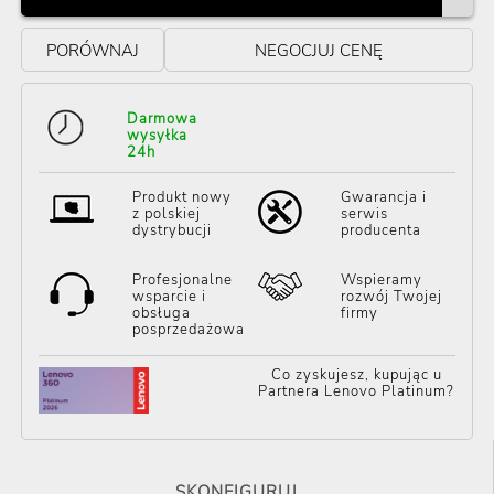
PORÓWNAJ
NEGOCJUJ CENĘ
Darmowa
wysyłka
24h
Produkt nowy
Gwarancja i
z polskiej
serwis
dystrybucji
producenta
Profesjonalne
Wspieramy
wsparcie i
rozwój Twojej
obsługa
firmy
posprzedażowa
Co zyskujesz, kupując u
Partnera Lenovo Platinum?
SKONFIGURUJ