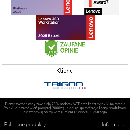
Klienci
Prezentowane ceny zawierają 23% podatek VAT oraz koszt wysyłki na terenie
Polski (dla zamówień powyżej 2000zł) , a opisy, specyfikacje i ceny produktów,
nie stanowią oferty w rozumieniu Kodeksu Cywilnego
Polecane produkty
Informacje