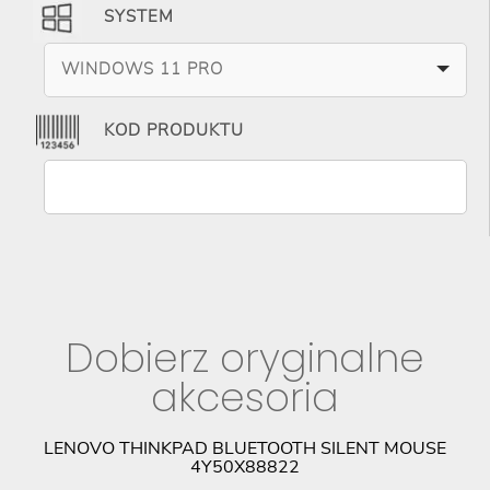
SYSTEM
WINDOWS 11 PRO
KOD PRODUKTU
Dobierz oryginalne
akcesoria
LENOVO THINKPAD BLUETOOTH SILENT MOUSE
M
4Y50X88822