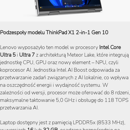
Podzespoły modelu ThinkPad X1 2-in-1 Gen 10
Lenovo wyposażyło ten model w procesory
Intel Core
Ultra 5
i
Ultra 7
z architekturą Meteor Lake, które integrują
jednostkę CPU, GPU oraz nowy element – NPU, czyli
koprocesor AI. Jednostka Intel AI Boost odpowiada za
przetwarzanie zadań związanych z AI lokalnie, co wpływa
na oszczędność energii i wydajność systemu. W
zależności od wersji, procesor może oferować do 8 rdzeni,
maksymalne taktowanie 5,0 GHz i obsługę do 118 TOPS
przetwarzania AI.
Laptop dostępny jest z pamięcią LPDDR5x (8533 MHz),
w wersjach
16
lub
32 GB
, osadzaną bezpośrednio na