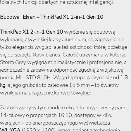
lokalnych funkcji opartych na sztucznej inteligencji.
Budowa i Ekran – ThinkPad X1 2-in-1 Gen 10
ThinkPad X1 2-in-1 Gen 10
wyróżnia się obudową
wykonaną z wysokiej klasy aluminium, co zapewnia nie
tylko elegancki wygląd, ale też solidność, której oczekuje
się od sprzętu klasy biznes. Całość utrzymana w kolorze
Storm Grey wygląda minimalistycznie i profesjonalnie, a
jednocześnie zapewnia odporność zgodną z wojskową
normą MIL-STD 810H. Waga laptopa zaczyna się od
1,3
kg
, a jego grubość to zaledwie 15,5 mm – to świetny
wynik jak na urządzenie konwertowalne.
Zastosowany w tym modelu ekran to nowoczesny panel
14-calowy o proporcjach 16:10, dostępny w kilku
wersjach – od energooszczędnego wyświetlacza
WUXGA
(1920 × 1200), przez wariant z technologią