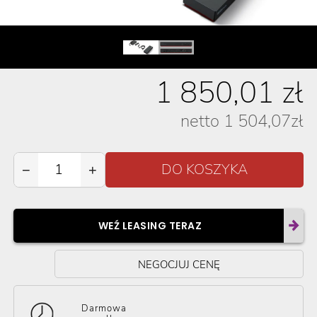
1 850,01
zł
netto
1 504,07
zł
−
+
WEŹ LEASING TERAZ
NEGOCJUJ CENĘ
Darmowa