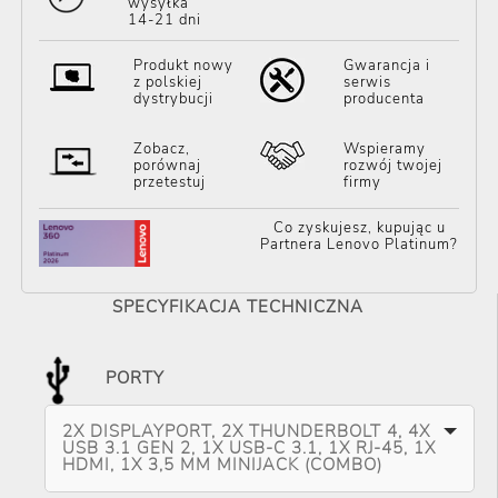
wysyłka
14-21 dni
Produkt nowy
Gwarancja i
z polskiej
serwis
dystrybucji
producenta
Zobacz,
Wspieramy
porównaj
rozwój twojej
przetestuj
firmy
Co zyskujesz, kupując u
Partnera Lenovo Platinum?
SPECYFIKACJA TECHNICZNA
PORTY
2X DISPLAYPORT, 2X THUNDERBOLT 4, 4X
USB 3.1 GEN 2, 1X USB-C 3.1, 1X RJ-45, 1X
HDMI, 1X 3,5 MM MINIJACK (COMBO)