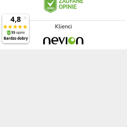
Klienci
Prezentowane ceny zawierają 23% podatek VAT oraz koszt wysyłki na terenie
Polski (dla zamówień powyżej 2000zł) , a opisy, specyfikacje i ceny produktów,
nie stanowią oferty w rozumieniu Kodeksu Cywilnego
Polecane produkty
Informacje
ThinkPad P1 Gen 8
O firmie
ThinkPad X1 Carbon Gen 13
Referencje
ThinkPad X1 2-in-1 Gen 10
Regulamin
ThinkPad T14 Gen 6
Opinie o Digitmedia
ThinkPad L16 Gen 2
Polityka bezpieczeństwa