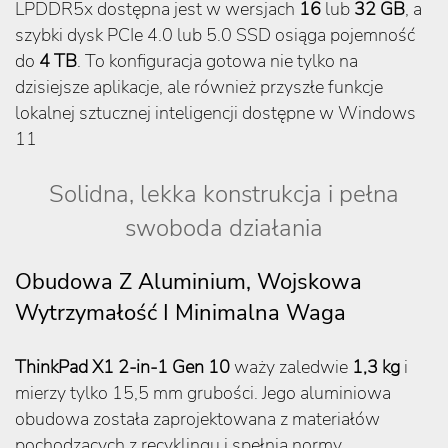
LPDDR5x dostępna jest w wersjach
16
lub
32 GB
, a
szybki dysk PCIe 4.0 lub 5.0 SSD osiąga pojemność
do
4 TB
. To konfiguracja gotowa nie tylko na
dzisiejsze aplikacje, ale również przyszłe funkcje
lokalnej sztucznej inteligencji dostępne w Windows
11
Solidna, lekka konstrukcja i pełna
swoboda działania
Obudowa Z Aluminium, Wojskowa
Wytrzymałość I Minimalna Waga
ThinkPad X1 2-in-1 Gen 10
waży zaledwie
1,3 kg
i
mierzy tylko 15,5 mm grubości. Jego aluminiowa
obudowa została zaprojektowana z materiałów
pochodzących z recyklingu i spełnia normy