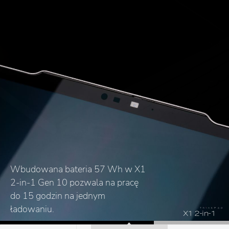
ThinkPad X1 2-in-1 Gen 10 waży
zaledwie 1,3 kg i mierzy tylko 15,5
mm grubości. Jego aluminiowa
spełnia normy wytrzymałości MIL-
STD 810H.
T  h  i  n  k  P  a  d
X1 2-in-1