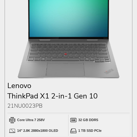
Lenovo
ThinkPad X1 2-in-1 Gen 10
21NU0023PB
Core Ultra 7 258V
32 GB DDR5
14" 2.8K 2880x1800 OLED
1 TB SSD PCIe