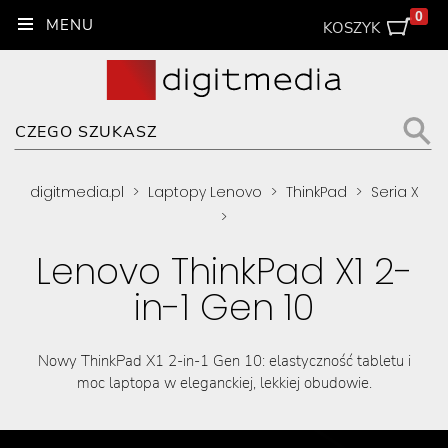
0
KOSZYK
digitmedia.pl
>
Laptopy Lenovo
>
ThinkPad
>
Seria X
>
Lenovo ThinkPad X1 2-
in-1 Gen 10
Nowy ThinkPad X1 2-in-1 Gen 10: elastyczność tabletu i
moc laptopa w eleganckiej, lekkiej obudowie.