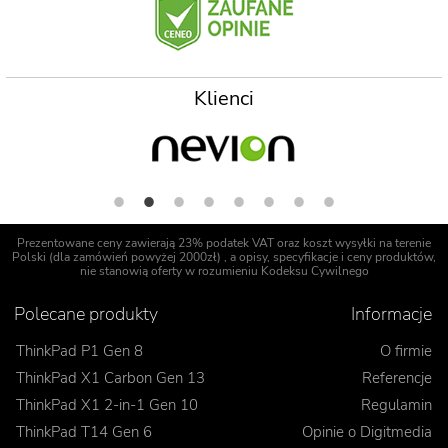
Klienci
Prezentowane ceny zawierają 23% podatek VAT oraz koszt wysyłki na terenie
Polski (dla zamówień powyżej 2000zł) , a opisy, specyfikacje i ceny produktów,
nie stanowią oferty w rozumieniu Kodeksu Cywilnego
Polecane produkty
Informacje
ThinkPad P1 Gen 8
O firmie
ThinkPad X1 Carbon Gen 13
Referencje
ThinkPad X1 2-in-1 Gen 10
Regulamin
ThinkPad T14 Gen 6
Opinie o Digitmedia