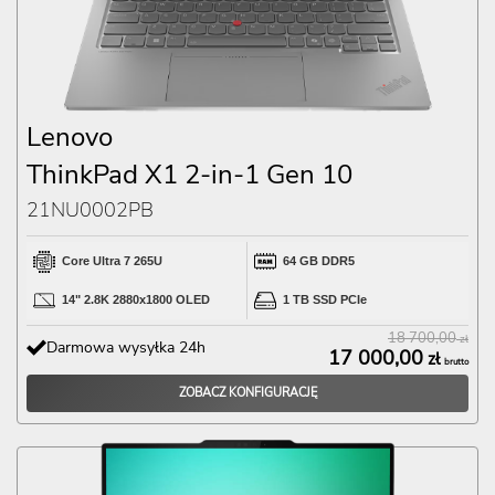
Lenovo
ThinkPad X1 2-in-1 Gen 10
21NU0002PB
Core Ultra 7 265U
64 GB DDR5
14" 2.8K 2880x1800 OLED
1 TB SSD PCIe
18 700,00
zł
Darmowa wysyłka 24h
17 000,00
zł
brutto
ZOBACZ KONFIGURACJĘ