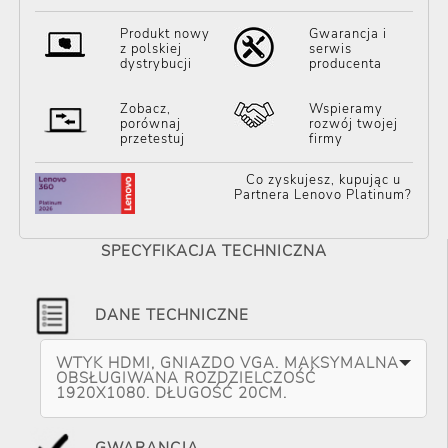
Produkt nowy
Gwarancja i
z polskiej
serwis
dystrybucji
producenta
Zobacz,
Wspieramy
porównaj
rozwój twojej
przetestuj
firmy
Co zyskujesz, kupując u
Partnera Lenovo Platinum?
SPECYFIKACJA TECHNICZNA
DANE TECHNICZNE
WTYK HDMI, GNIAZDO VGA. MAKSYMALNA
OBSŁUGIWANA ROZDZIELCZOŚĆ
1920X1080. DŁUGOŚĆ 20CM.
GWARANCJA