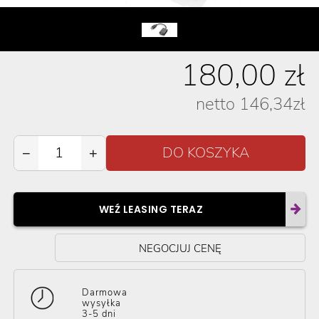
180,00
zł
netto
146,34
zł
−
+
WEŹ LEASING TERAZ
NEGOCJUJ CENĘ
Darmowa
wysyłka
3-5 dni