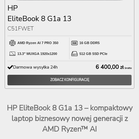
HP
EliteBook 8 G1a 13
C51FWET
AMD Ryzen AI 7 PRO 350
16 GB DDR5
13.3" WUXGA 1920x1200
512 GB SSD PCIe
6 400,00
Darmowa wysyłka 24h
zł
brutto
ZOBACZ KONFIGURACJĘ
HP EliteBook 8 G1a 13 – kompaktowy
laptop biznesowy nowej generacji z
AMD Ryzen™ AI