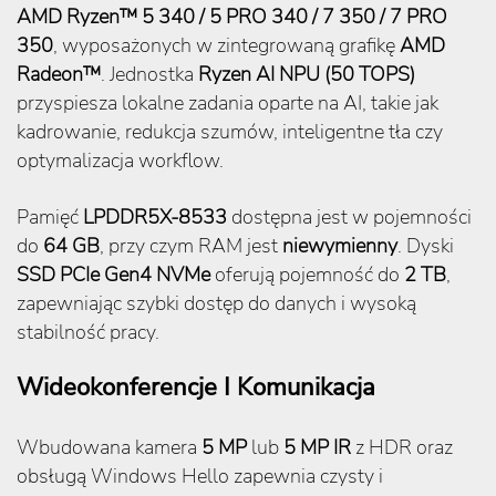
AMD Ryzen™ 5 340 / 5 PRO 340 / 7 350 / 7 PRO
350
, wyposażonych w zintegrowaną grafikę
AMD
Radeon™
. Jednostka
Ryzen AI NPU (50 TOPS)
przyspiesza lokalne zadania oparte na AI, takie jak
kadrowanie, redukcja szumów, inteligentne tła czy
optymalizacja workflow.
Pamięć
LPDDR5X-8533
dostępna jest w pojemności
do
64 GB
, przy czym RAM jest
niewymienny
. Dyski
SSD PCIe Gen4 NVMe
oferują pojemność do
2 TB
,
zapewniając szybki dostęp do danych i wysoką
stabilność pracy.
Wideokonferencje I Komunikacja
Wbudowana kamera
5 MP
lub
5 MP IR
z HDR oraz
obsługą Windows Hello zapewnia czysty i