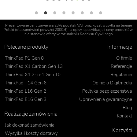
Prezentowane ceny zawierają 23% podatek VAT oraz koszt wysyłki na terenie
Polski (dla zamówień powyżej 2000zł) , a opisy, specyfikacje i ceny produktów,
nie stanowią oferty w rozumieniu Kodeksu Cywilnego
Polecane produkty
Informacje
ThinkPad P1 Gen 8
O firmie
ThinkPad X1 Carbon Gen 13
Referencje
ThinkPad X1 2-in-1 Gen 10
Regulamin
ThinkPad T14 Gen 6
Opinie o Digitmedia
ThinkPad L16 Gen 2
Polityka bezpieczeństwa
ThinkPad E16 Gen 3
Uprawnienia gwarancyjne
Blog
Realizacje zamówienia
Kontakt
Jak dokonać zamówienia
Korzyści
Wysyłka i koszty dostawy