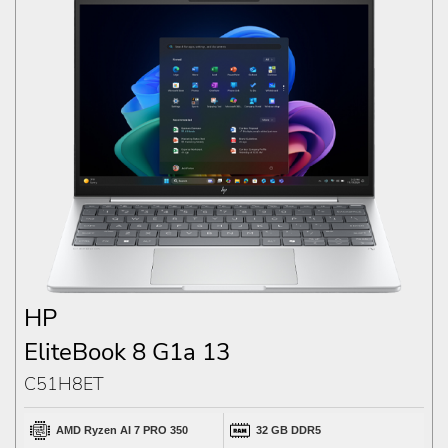
HP
EliteBook 8 G1a 13
C51H8ET
AMD Ryzen AI 7 PRO 350
32 GB DDR5