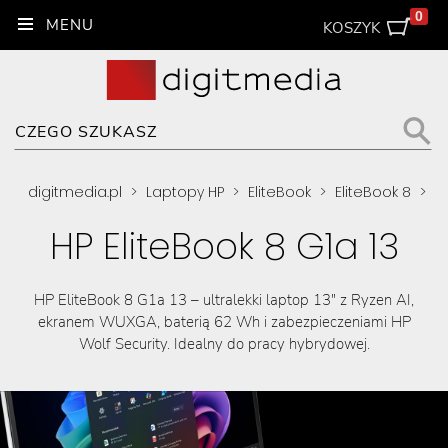
0
KOSZYK
digitmedia.pl
>
Laptopy HP
>
EliteBook
>
EliteBook 8
>
HP EliteBook 8 G1a 13
HP EliteBook 8 G1a 13 – ultralekki laptop 13″ z Ryzen AI,
ekranem WUXGA, baterią 62 Wh i zabezpieczeniami HP
Wolf Security. Idealny do pracy hybrydowej.