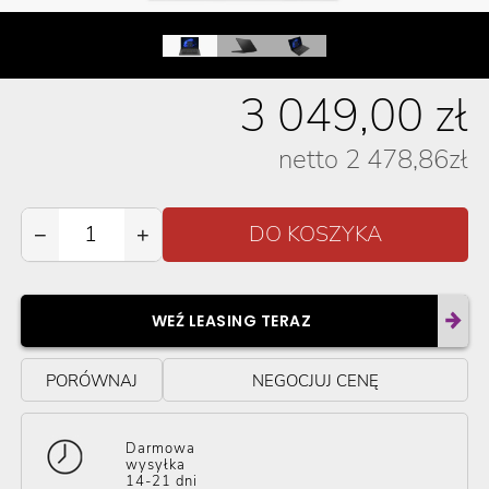
3 049,00
zł
netto
2 478,86
zł
−
+
WEŹ LEASING TERAZ
PORÓWNAJ
NEGOCJUJ CENĘ
Darmowa
wysyłka
14-21 dni