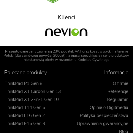
Klienci
Prezentowane ceny zawierają 23% podatek VAT oraz koszt wysyłki na terenie
Polski (dla zamówień powyżej 2000zł) , a opisy, specyfikacje i ceny produktów,
nie stanowią oferty w rozumieniu Kodeksu Cywilnego
Polecane produkty
Informacje
ThinkPad P1 Gen 8
O firmie
ThinkPad X1 Carbon Gen 13
Referencje
ThinkPad X1 2-in-1 Gen 10
Regulamin
ThinkPad T14 Gen 6
Opinie o Digitmedia
ThinkPad L16 Gen 2
Polityka bezpieczeństwa
ThinkPad E16 Gen 3
Uprawnienia gwarancyjne
Blog