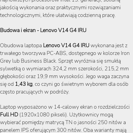
jakością wykonania oraz praktycznymi rozwiązaniami
technologicznymi, które ułatwiają codzienną pracę.
Budowa i ekran - Lenovo V14 G4 IRU
Obudowa laptopa
Lenovo V14 G4 IRU
wykonana jest z
trwałego tworzywa PC-ABS, dostępnego w kolorze Iron
Grey lub Business Black. Sprzęt wyróżnia się smukłą
sylwetką o wymiarach 324,2 mm szerokości, 215,2 mm
głębokości oraz 19,9 mm wysokości. Jego waga zaczyna
się od
1,43 kg
, co czyni go świetnym wyborem dla osób
często pracujących w podróży.
Laptop wyposażono w 14-calowy ekran o rozdzielczości
Full HD
(1920x1080 pikseli). Użytkownicy mogą
wybierać pomiędzy matrycą TN o jasności 250 nitów a
panelem IPS oferującym 300 nitów. Oba warianty mają