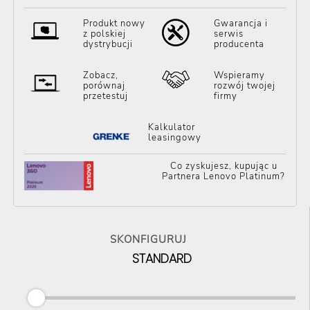
Produkt nowy
Gwarancja i
z polskiej
serwis
dystrybucji
producenta
Zobacz,
Wspieramy
porównaj
rozwój twojej
przetestuj
firmy
Kalkulator
leasingowy
Co zyskujesz, kupując u
Partnera Lenovo Platinum?
SKONFIGURUJ
STANDARD