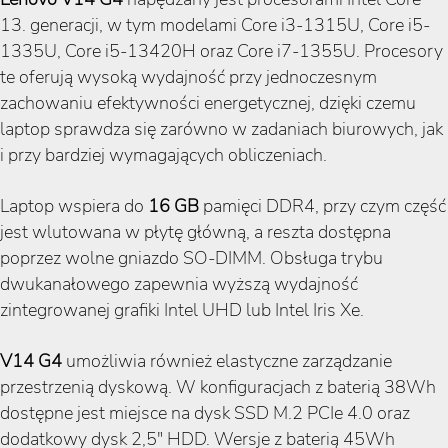
13. generacji, w tym modelami Core i3-1315U, Core i5-
1335U, Core i5-13420H oraz Core i7-1355U. Procesory
te oferują wysoką wydajność przy jednoczesnym
zachowaniu efektywności energetycznej, dzięki czemu
laptop sprawdza się zarówno w zadaniach biurowych, jak
i przy bardziej wymagających obliczeniach.
Laptop wspiera do
16 GB
pamięci DDR4, przy czym część
jest wlutowana w płytę główną, a reszta dostępna
poprzez wolne gniazdo SO-DIMM. Obsługa trybu
dwukanałowego zapewnia wyższą wydajność
zintegrowanej grafiki Intel UHD lub Intel Iris Xe.
V14 G4
umożliwia również elastyczne zarządzanie
przestrzenią dyskową. W konfiguracjach z baterią 38Wh
dostępne jest miejsce na dysk SSD M.2 PCIe 4.0 oraz
dodatkowy dysk 2,5" HDD. Wersje z baterią 45Wh