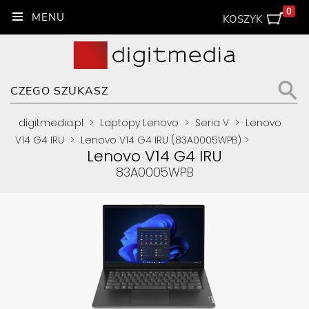
0
KOSZYK
digitmedia.pl
>
Laptopy Lenovo
>
Seria V
>
Lenovo
V14 G4 IRU
>
Lenovo V14 G4 IRU (83A0005WPB)
>
Lenovo V14 G4 IRU
83A0005WPB