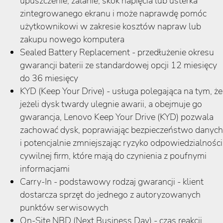
upuszczenie, zalanie, skok napięcia lub usterka
zintegrowanego ekranu i może naprawdę pomóc
użytkownikowi w zakresie kosztów napraw lub
zakupu nowego komputera
Sealed Battery Replacement - przedłużenie okresu
gwarancji baterii ze standardowej opcji 12 miesięcy
do 36 miesięcy
KYD (Keep Your Drive) - usługa polegająca na tym, że
jeżeli dysk twardy ulegnie awarii, a obejmuje go
gwarancja, Lenovo Keep Your Drive (KYD) pozwala
zachować dysk, poprawiając bezpieczeństwo danych
i potencjalnie zmniejszając ryzyko odpowiedzialności
cywilnej firm, które mają do czynienia z poufnymi
informacjami
Carry-In - podstawowy rodzaj gwarancji - klient
dostarcza sprzęt do jednego z autoryzowanych
punktów serwisowych
On-Site NBD (Next Business Day) - czas reakcji