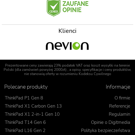
Klienci
Prezentowane ceny zawierają 23% podatek VAT oraz koszt wysyłki na terenie
Polski (dla zamówień powyżej 2000zł) , a opisy, specyfikacje i ceny produktów,
nie stanowią oferty w rozumieniu Kodeksu Cywilnego
Polecane produkty
Informacje
ThinkPad P1 Gen 8
O firmie
ThinkPad X1 Carbon Gen 13
Referencje
ThinkPad X1 2-in-1 Gen 10
Regulamin
ThinkPad T14 Gen 6
Opinie o Digitmedia
ThinkPad L16 Gen 2
Polityka bezpieczeństwa