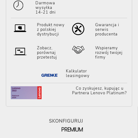
Darmowa
wysyłka
14-21 dni
Produkt nowy
Gwarancja i
z polskiej
serwis
dystrybucji
producenta
Zobacz,
Wspieramy
porównaj
rozwój twojej
przetestuj
firmy
Kalkulator
leasingowy
Co zyskujesz, kupując u
Partnera Lenovo Platinum?
SKONFIGURUJ
PREMIUM