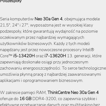
Podzespoły
Seria komputerów
Neo 30a Gen 4
, obejmująca modele
21,5", 24" i 27", wyposażona jest w wysokiej klasy
podzespoły, które gwarantują wydajność na poziomie
oczekiwanym przez najbardziej wymagających
użytkowników biznesowych. Każdy z tych modeli
napędzany jest przez nowoczesne procesory Intel®
Core™
i5-13420H
oraz
i7-13620H
13. generacji, które
zapewniają doskonałe osiągi przy jednoczesnym
zachowaniu energooszczędności. To serce technologiczne
umożliwia płynną pracę z najbardziej zaawansowanymi
aplikacjami i oprogramowaniem biznesowym.
W zakresie pamięci RAM,
ThinkCentre Neo 30a Gen 4
oferuje do
16 GB
DDR4-3200, co zapewnia szybkie i
efektywne przetwarzanie danych oraz multitasking bez