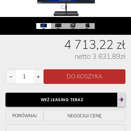
4 713,22
zł
netto
3 831,89
zł
−
+
WEŹ LEASING TERAZ
PORÓWNAJ
NEGOCJUJ CENĘ