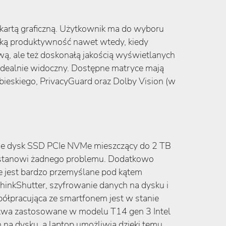
ą kartą graficzną. Użytkownik ma do wyboru
ką produktywność nawet wtedy, kiedy
, ale też doskonałą jakością wyświetlanych
ealnie widoczny. Dostępne matryce mają
bieskiego, PrivacyGuard oraz Dolby Vision (w
guje dysk SSD PCIe NVMe mieszczący do 2 TB
ie stanowi żadnego problemu. Dodatkowo
e jest bardzo przemyślane pod kątem
ThinkShutter, szyfrowanie danych na dysku i
spółpracująca ze smartfonem jest w stanie
stwa zastosowane w modelu T14 gen 3 Intel
na dysku, a laptop umożliwia dzięki temu