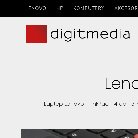
LENOVO
HP
KOMPUTERY
AKCESOR
Leno
Laptop Lenovo ThinkPad T14 gen 3