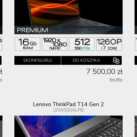
SKONFIGURUJ
DO KOSZYKA
ł
7 500,00 zł
to
brutto
Lenovo ThinkPad T14 Gen 2
20W000ALPB