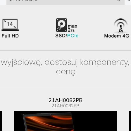
 wyjściową, dostosuj komponenty,
cenę
21AH0082PB
21AH0082PB