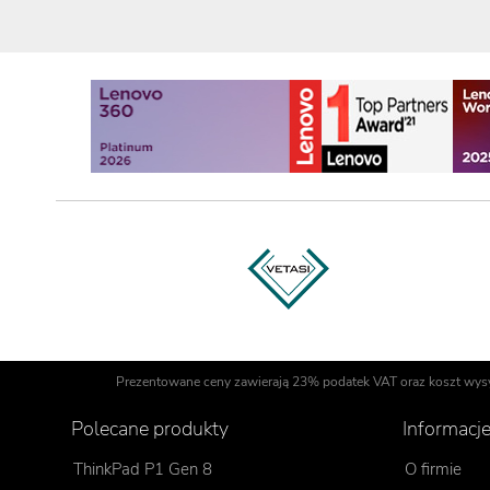
Prezentowane ceny zawierają 23% podatek VAT oraz koszt wysyłk
Polecane produkty
Informacj
ThinkPad P1 Gen 8
O firmie