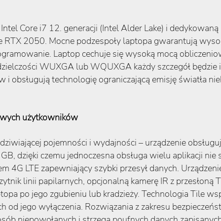
Intel Core i7 12. generacji (Intel Alder Lake) i dedykowan
ce RTX 2050. Mocne podzespoły laptopa gwarantują wyso
ramowanie. Laptop cechuje się wysoką mocą obliczeniową
dzielczości WUXGA lub WQUXGA każdy szczegół będzie id
 i obsługują technologię ograniczającą emisję światła nie
sowych użytkowników
adziwiającej pojemności i wydajności – urządzenie obsłu
 GB, dzięki czemu jednoczesna obsługa wielu aplikacji n
m 4G LTE zapewniający szybki przesył danych. Urządzeni
nik linii papilarnych, opcjonalną kamerę IR z przesłoną 
ptopa po jego zgubieniu lub kradzieży. Technologia Tile w
h od jego wyłączenia. Rozwiązania z zakresu bezpieczeń
sób niepowołanych i strzegą poufnych danych zapisanych 