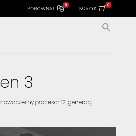
0
0
KOSZYK
PORÓWNAJ
>
Gen 3
nowoczesny procesor 12. generacji