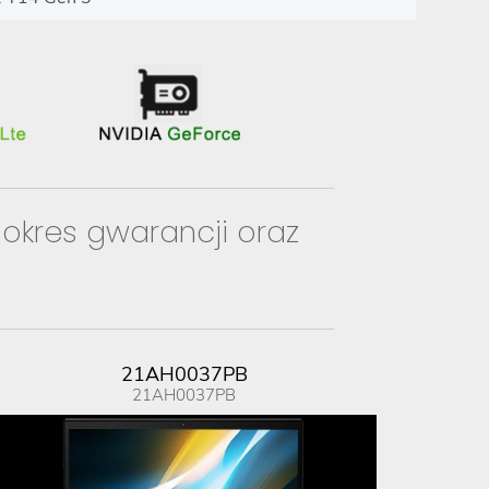
 okres gwarancji oraz
21AH0037PB
21AH0037PB