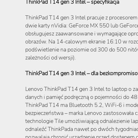
ThinkPad T14 gen 3 Intel – specyfikacja
ThinkPad T14 gen 3 Intel pracuje z procesorem 
dwie karty nVidia: GeForce MX 550 lub GeFor
obsługujesz zaawansowane i wymagające oprog
obrazów. Na 14-calowym ekranie 16:10 w roz
podświetlenie na poziomie od 300 do 500 nitów
zależności od wersji).
ThinkPad T14 gen 3 Intel – dla bezkompromi
Lenovo ThinkPad T14 gen 3 Intel to laptop o z
danych i pamięć podręczną o pojemności do 48
ThinkPad T14 ma Bluetooth 5.2, WiFi-6 i mode
bezpieczeństwa – marka Lenovo zastosowała czyt
technologie Tile umożliwiającą odnalezienie la
odnaleźć ThinkPada nawet po dwóch tygodniac
pozwalają chronić urządzenie przed dostępem o