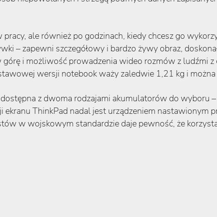
 w pracy, ale również po godzinach, kiedy chcesz go wyko
ki – zapewni szczegółowy i bardzo żywy obraz, doskonały
w górę i możliwość prowadzenia wideo rozmów z ludźmi 
dstawowej wersji notebook waży zaledwie 1,21 kg i można
est dostępna z dwoma rodzajami akumulatorów do wyboru –
i ekranu ThinkPad nadal jest urządzeniem nastawionym pr
stów w wojskowym standardzie daje pewność, że korzyst