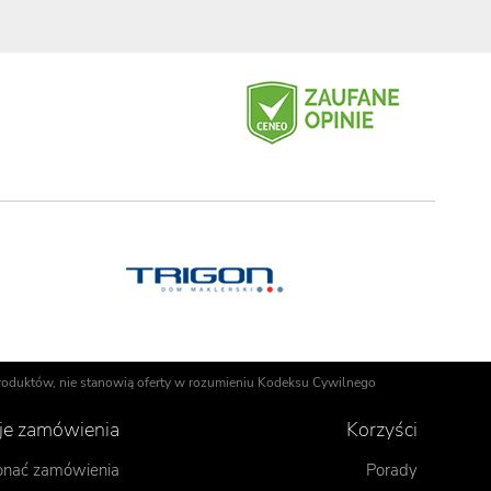
 produktów, nie stanowią oferty w rozumieniu Kodeksu Cywilnego
cje zamówienia
Korzyści
onać zamówienia
Porady