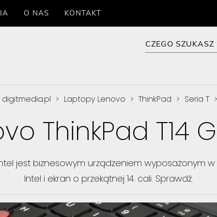
IA
O NAS
KONTAKT
digitmedia.pl
>
Laptopy Lenovo
>
ThinkPad
>
Seria T
vo ThinkPad T14 
 Intel jest biznesowym urządzeniem wyposażonym w 
Intel i ekran o przekątnej 14. cali. Sprawdź.