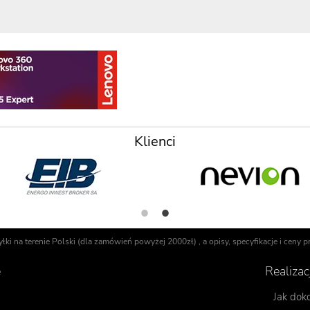
Klienci
i na terenie Polski (dla zamówień powyżej 2000zł) , a opisy, specyfikacje i ceny
e
Realiza
Jak dok