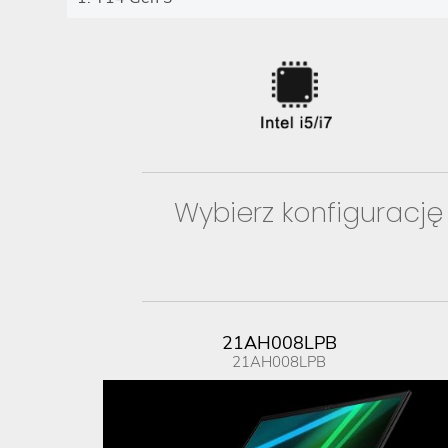
Wybierz konfigurację
21AH008LPB
21AH008LPB