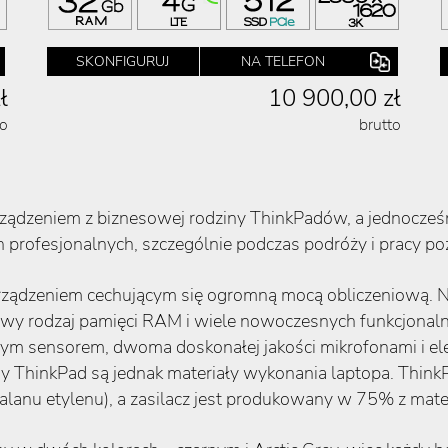
SKONFIGURUJ
NA TELEFON
ł
10 900,00 zł
to
brutto
ądzeniem z biznesowej rodziny ThinkPadów, a jednocześ
profesjonalnych, szczególnie podczas podróży i pracy po
urządzeniem cechującym się ogromną mocą obliczeniową.
rodzaj pamięci RAM i wiele nowoczesnych funkcjonalnoś
żym sensorem, dwoma doskonałej jakości mikrofonami i el
ny ThinkPad są jednak materiały wykonania laptopa. Think
ftalanu etylenu), a zasilacz jest produkowany w 75% z mat