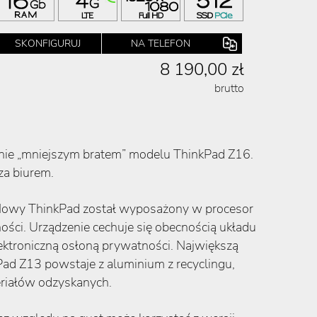
SKONFIGURUJ
NA TELEFON
8 190,00 zł
brutto
nie „mniejszym bratem” modelu ThinkPad Z16.
za biurem.
 Nowy ThinkPad został wyposażony w procesor
ci. Urządzenie cechuje się obecnością układu
ektroniczną osłoną prywatności. Największą
Pad Z13 powstaje z aluminium z recyclingu,
eriałów odzyskanych.