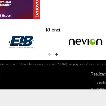
Klienci
i na terenie Polski (dla zamówień powyżej 2000zł) , a opisy, specyfikacje i ceny
e
Realiza
Jak dok
Wysyłka 
gitmedia