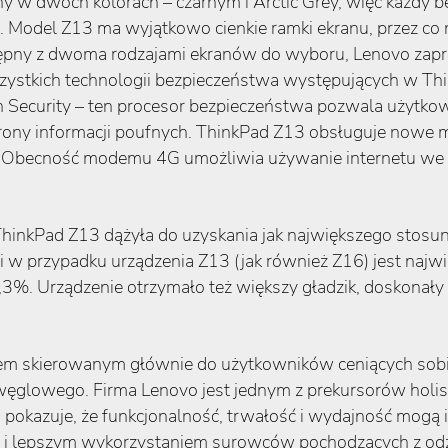
w dwóch kolorach – czarnym i Arctic Grey, więc każdy be
. Model Z13 ma wyjątkowo cienkie ramki ekranu, przez co
tępny z dwoma rodzajami ekranów do wyboru, Lenovo za
tkich technologii bezpieczeństwa występujących w Think
n Security – ten procesor bezpieczeństwa pozwala użytkow
ony informacji poufnych. ThinkPad Z13 obsługuje nowe me
 Obecność modemu 4G umożliwia używanie internetu we ws
hinkPad Z13 dążyła do uzyskania jak największego stosun
ni w przypadku urządzenia Z13 (jak również Z16) jest naj
. Urządzenie otrzymało też większy gładzik, doskonały e
em skierowanym głównie do użytkowników ceniących sobie
węglowego. Firma Lenovo jest jednym z prekursorów holis
okazuje, że funkcjonalność, trwałość i wydajność mogą i
i lepszym wykorzystaniem surowców pochodzących z odzysk