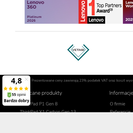
Prezentowane ceny zawierają 23% podatek VAT oraz koszt wysyłk
Polecane produkty
Informacj
ThinkPad P1 Gen 8
O firmie
ThinkPad X1 Carbon Gen 13
Referencje
ThinkPad X1 2-in-1 Gen 10
Regulamin
ThinkPad T14 Gen 6
Opinie o Di