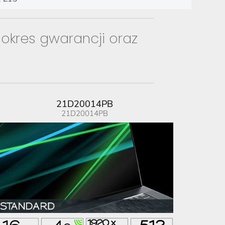
 okres gwarancji oraz
21D20014PB
21D20014PB