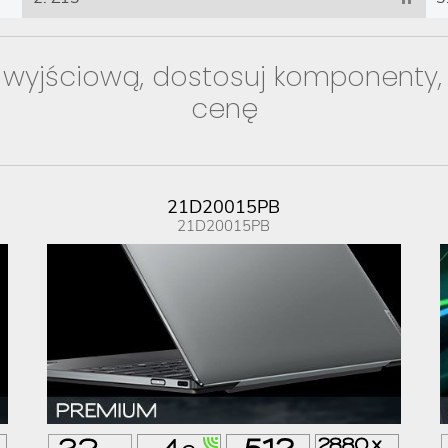
 wyjściową, dostosuj komponenty,
cenę
21D20015PB
21D20015PB