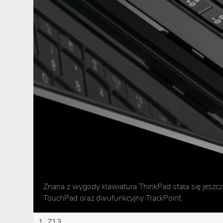
Znana z wygody klawiatura ThinkPad stała się jeszc
TouchPad oraz dwufunkcyjny TrackPoint.
1. Z13