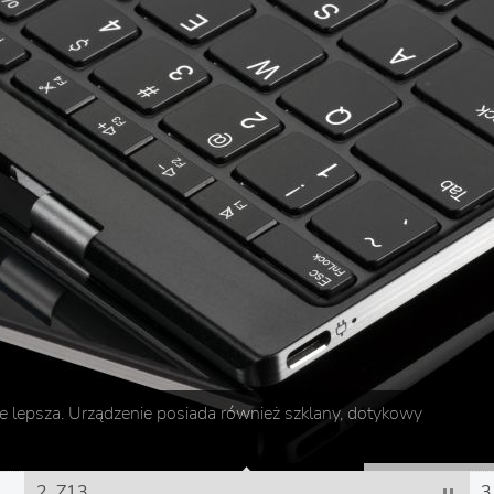
ze lepsza. Urządzenie posiada również szklany, dotykowy
2. Z13
3