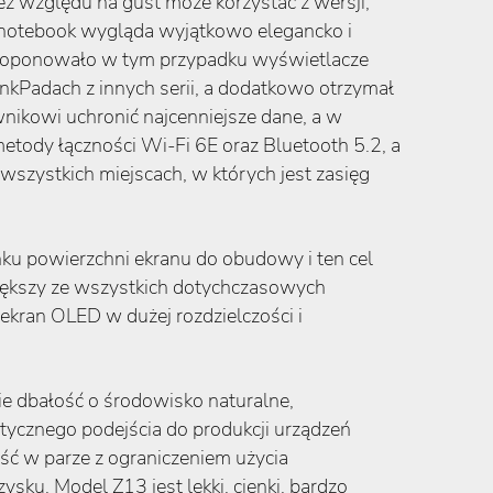
z względu na gust może korzystać z wersji,
 notebook wygląda wyjątkowo elegancko i
proponowało w tym przypadku wyświetlacze
Padach z innych serii, a dodatkowo otrzymał
nikowi uchronić najcenniejsze dane, a w
tody łączności Wi-Fi 6E oraz Bluetooth 5.2, a
zystkich miejscach, w których jest zasięg
ku powierzchni ekranu do obudowy i ten cel
większy ze wszystkich dotychczasowych
kran OLED w dużej rozdzielczości i
 dbałość o środowisko naturalne,
tycznego podejścia do produkcji urządzeń
ść w parze z ograniczeniem użycia
u. Model Z13 jest lekki, cienki, bardzo