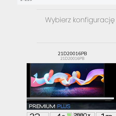
Wybierz konfigurację
21D20016PB
21D20016PB