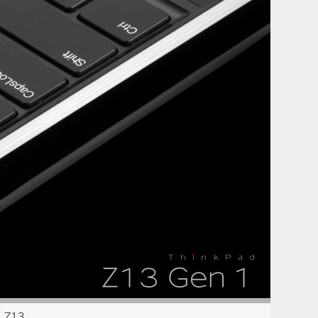
T  h  i  n  k  P  a  d
Z13 Gen 1
. Z13