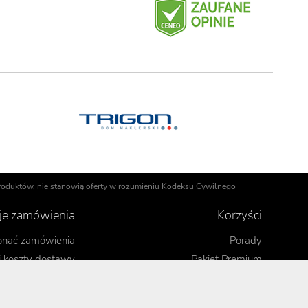
 produktów, nie stanowią oferty w rozumieniu Kodeksu Cywilnego
cje zamówienia
Korzyści
onać zamówienia
Porady
i koszty dostawy
Pakiet Premium
Odbiór osobisty
Kontrola jakości sprzętu
Formy płatności
Gwarancja wymiany