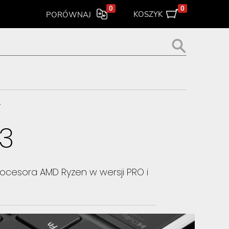
0
0
KOSZYK
PORÓWNAJ
>
13
ocesora AMD Ryzen w wersji PRO i