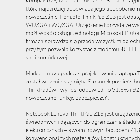
Kompaktowy laptop ThinkPad Z13 jest dostępny 
która najbardziej odpowiada jego upodobaniom
nowocześnie. Ponadto ThinkPad Z13 jest dos
WUXGA i WQXGA. Urządzenie korzysta ze wszys
możliwość obsługi technologii Microsoft Pluto
firmach sprawdza się przede wszystkim do ochr
przy tym pozwala korzystać z modemu 4G LTE.
sieci komórkowej.
Marka Lenovo podczas projektowania laptopa T
został w pełni osiągnięty. Stosunek powierzch
ThinkPadów i wynosi odpowiednio 91,6% i 92,3%
nowoczesne funkcje zabezpieczeń.
Notebook Lenovo ThinkPad Z13 jest urządzeni
świadomych i dążących do ograniczenia śladu 
elektronicznych – swoim nowym laptopem Z13 p
konwencjonalnych materiałów konstrukcyjnych 