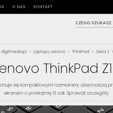
IA
O NAS
KONTAKT
digitmedia.pl
>
Laptopy Lenovo
>
ThinkPad
>
Seria Z
enovo ThinkPad Z
chuje się kompaktowymi rozmiarami, obecnością pr
ekranem o przekątnej 13 cali. Sprawdź szczegóły.