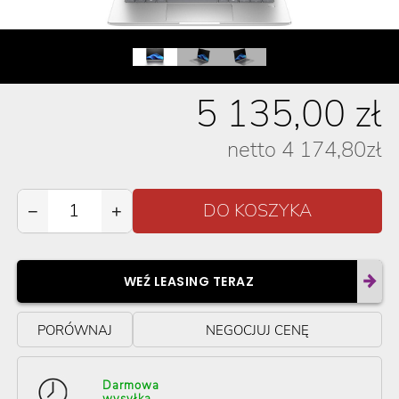
5 135,00
zł
netto
4 174,80
zł
−
+
WEŹ LEASING TERAZ
PORÓWNAJ
NEGOCJUJ CENĘ
Darmowa
wysyłka