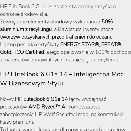
HP EliteBook 6 G1a 14 został stworzony z myślą o
ochronie środowiska.
Zewnętrzne elementy obudowy wykonano z
50%
aluminium z recyklingu
, a klawiatura i wentylator z
tworzyw odzyskanych przed trafieniem do oceanu
.
Laptop posiada certyfikaty
ENERGY STAR®, EPEAT®
Gold, TCO Certified
, a jego opakowanie w 100% pochodzi
z materiałów odnawialnych i nadaje się do recyklingu.
HP EliteBook 6 G1a 14 – Inteligentna Moc
W Biznesowym Stylu
Nowy
HP EliteBook 6 G1a 14
łączy wydajność
procesorów
AMD Ryzen™ AI
, kompleksowe
zabezpieczenia HP Wolf Security i mobilną konstrukcję
klasy premium.
To laptop zaprojektowany dla nowoczesnych zespołów,