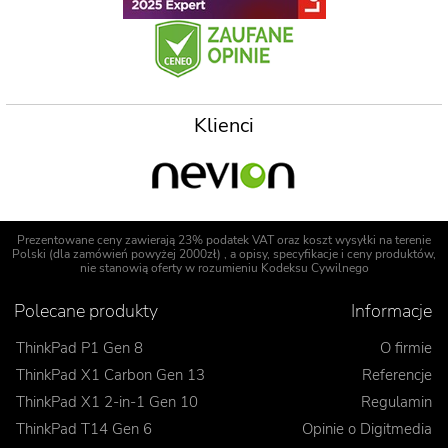
Klienci
Prezentowane ceny zawierają 23% podatek VAT oraz koszt wysyłki na terenie
Polski (dla zamówień powyżej 2000zł) , a opisy, specyfikacje i ceny produktów,
nie stanowią oferty w rozumieniu Kodeksu Cywilnego
Polecane produkty
Informacje
ThinkPad P1 Gen 8
O firmie
ThinkPad X1 Carbon Gen 13
Referencje
ThinkPad X1 2-in-1 Gen 10
Regulamin
ThinkPad T14 Gen 6
Opinie o Digitmedia