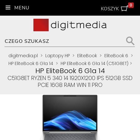
0
KOSZYK
digitmedia.pl
>
Laptopy HP
>
EliteBook
>
EliteBook 6
>
HP EliteBook 6 G1a 14
>
HP EliteBook 6 G1a 14 (C51G8ET)
>
HP EliteBook 6 G1a 14
C51G8ET RYZEN 5 340 14 1920X1200 IPS 512GB SSD
PCIE 16GB RAM WIN 11 PRO