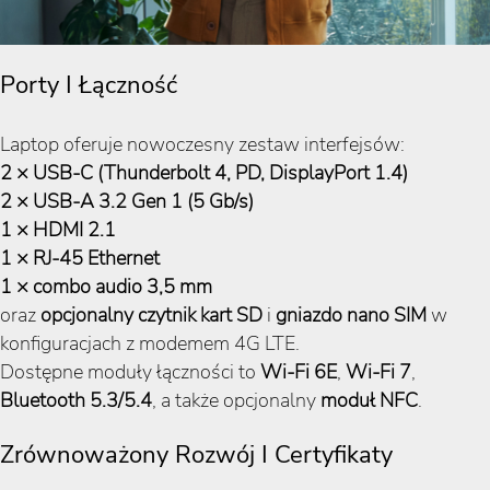
Porty I Łączność
Laptop oferuje nowoczesny zestaw interfejsów:
2 × USB-C (Thunderbolt 4, PD, DisplayPort 1.4)
2 × USB-A 3.2 Gen 1 (5 Gb/s)
1 × HDMI 2.1
1 × RJ-45 Ethernet
1 × combo audio 3,5 mm
oraz
opcjonalny czytnik kart SD
i
gniazdo nano SIM
w
konfiguracjach z modemem 4G LTE.
Dostępne moduły łączności to
Wi-Fi 6E
,
Wi-Fi 7
,
Bluetooth 5.3/5.4
, a także opcjonalny
moduł NFC
.
Zrównoważony Rozwój I Certyfikaty