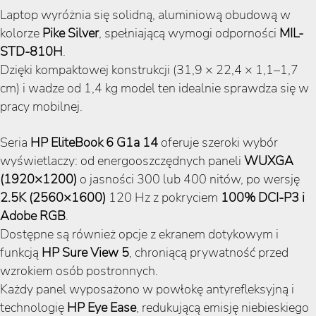
Laptop wyróżnia się solidną, aluminiową obudową w
kolorze
Pike Silver
, spełniającą wymogi odporności
MIL-
STD-810H
.
Dzięki kompaktowej konstrukcji (31,9 × 22,4 × 1,1–1,7
cm) i wadze od 1,4 kg model ten idealnie sprawdza się w
pracy mobilnej.
Seria
HP EliteBook 6 G1a 14
oferuje szeroki wybór
wyświetlaczy: od energooszczędnych paneli
WUXGA
(1920×1200)
o jasności 300 lub 400 nitów, po wersję
2.5K (2560×1600)
120 Hz z pokryciem
100% DCI-P3 i
Adobe RGB
.
Dostępne są również opcje z ekranem dotykowym i
funkcją
HP Sure View 5
, chroniącą prywatność przed
wzrokiem osób postronnych.
Każdy panel wyposażono w powłokę antyrefleksyjną i
technologię
HP Eye Ease
, redukującą emisję niebieskiego