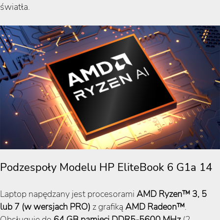
światła.
Podzespoły Modelu HP EliteBook 6 G1a 14
Laptop napędzany jest procesorami
AMD Ryzen™ 3, 5
lub 7 (w wersjach PRO)
z grafiką
AMD Radeon™
.
Obsługuje do
64 GB pamięci DDR5-5600 MHz
(2