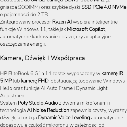
gniazda SODIMM) oraz szybkie dyski
SSD PCIe 4.0 NVMe
o pojemności do 2 TB.
Zintegrowany procesor
Ryzen AI
wspiera inteligentne
funkcje Windows 11, takie jak
Microsoft Copilot
,
automatyczne kadrowanie obrazu, czy adaptacyjne
oszczędzanie energii.
Kamera, Dźwięk I Współpraca
HP EliteBook 6 G1a 14 został wyposażony w
kamerę IR
5 MP
lub
kamerę FHD
, obsługującą logowanie Windows
Hello oraz funkcje AI Auto Frame i Dynamic Light
Adjustment.
System
Poly Studio Audio
z dwoma mikrofonami i
technologią
AI Noise Reduction
zapewnia czysty, wyraźny
dźwięk, a funkcja
Dynamic Voice Leveling
automatycznie
dopasowuje czułość mikrofonu w zależności od