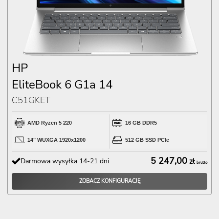
HP
EliteBook 6 G1a 14
C51GKET
AMD Ryzen 5 220
16 GB DDR5
14" WUXGA 1920x1200
512 GB SSD PCIe
5 247,00
Darmowa wysyłka 14-21 dni
zł
brutto
ZOBACZ KONFIGURACJĘ