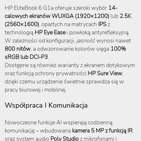
HP EliteBook 6 G1a oferuje szeroki wybór
14-
calowych ekranów WUXGA (1920×1200)
lub
2.5K
(2560×1600)
, opartych na matrycach
IPS
z
technologią
HP Eye Ease
i powłoką antyrefleksyjną.
W zależności od konfiguracji, jasność wynosi nawet
800 nitów
, a odwzorowanie kolorów sięga
100%
sRGB lub DCI-P3
.
Dostępne są również warianty z ekranem dotykowym
oraz funkcją ochrony prywatności
HP Sure View
,
dzięki czemu urządzenie świetnie sprawdza się w
pracy biurowej i mobilnej.
Współpraca I Komunikacja
Nowoczesne funkcje AI wspierają codzienną
komunikację – wbudowana
kamera 5 MP z funkcją IR
oraz system audio
Poly Studio
z mikrofonami i