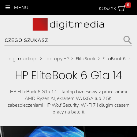
0
KOSZYK
digitmedia.pl
>
Laptopy HP
>
EliteBook
>
EliteBook 6
>
HP EliteBook 6 G1a 14
HP EliteBook 6 G1a 14 – laptop biznesowy z procesorami
AMD Ryzen AI, ekranem WUXGA lub 2.5K,
zabezpieczeniami HP Wolf Security, Wi-Fi 7 i długim czasem
pracy na baterii.