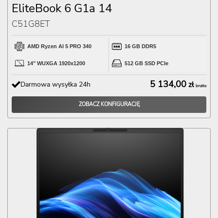
EliteBook 6 G1a 14
C51G8ET
AMD Ryzen AI 5 PRO 340
16 GB DDR5
14" WUXGA 1920x1200
512 GB SSD PCIe
5 134,00
Darmowa wysyłka 24h
zł
brutto
ZOBACZ KONFIGURACJĘ