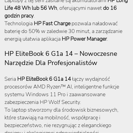
Laptopy z tej serii zasilane są akumulatorami
HP Long
Life 48 Wh lub 56 Wh
, oferującymi nawet
do 16
godzin pracy
.
Technologia
HP Fast Charge
pozwala naładować
baterię do 50% w zaledwie 30 minut, a zarządzanie
energią ułatwia aplikacja
HP Power Manager
.
HP EliteBook 6 G1a 14 – Nowoczesne
Narzędzie Dla Profesjonalistów
Seria
HP EliteBook 6 G1a 14
łączy wydajność
procesorów AMD Ryzen™ AI, inteligentne funkcje
systemu Windows 11 Pro i zaawansowane
zabezpieczenia HP Wolf Security.
To laptop stworzony dla środowisk biznesowych,
które stawiają na mobilność, współpracę i
bezpieczeństwo, nie rezygnując z eleganckiego
designu i ekologicznej odpowiedzialności.