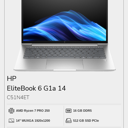
HP
EliteBook 6 G1a 14
C51N4ET
AMD Ryzen 7 PRO 250
16 GB DDR5
14" WUXGA 1920x1200
512 GB SSD PCIe