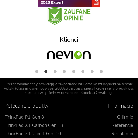
Klienci
Prezentowane ceny zawierają 23% podatek VAT oraz koszt wysyłki na terenie
Polski (dla zamówień powyżej 2000zł) , a opisy, specyfikacje i ceny produktów,
nie stanowią oferty w rozumieniu Kodeksu Cywilnego
Polecane produkty
Informacje
ThinkPad P1 Gen 8
O firmie
ThinkPad X1 Carbon Gen 13
Referencje
ThinkPad X1 2-in-1 Gen 10
Regulamin