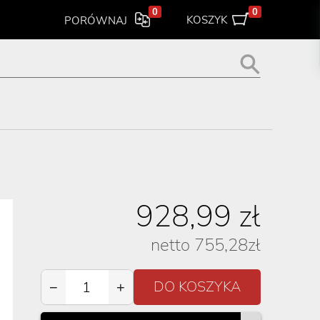
0
0
KOSZYK
PORÓWNAJ
928,99
zł
netto
755,28
zł
−
+