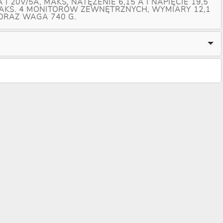
A I 20V/5A, MAKS. NATĘŻENIE 6,15 A I NAPIĘCIE 19,5
AKS. 4 MONITORÓW ZEWNĘTRZNYCH, WYMIARY 12,1
 ORAZ WAGA 740 G.