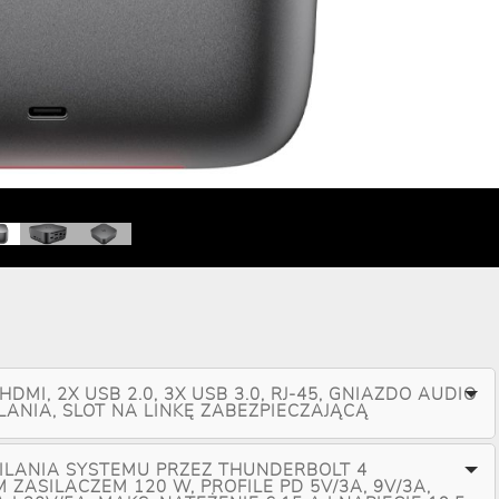
HDMI, 2X USB 2.0, 3X USB 3.0, RJ-45, GNIAZDO AUDIO
ILANIA, SLOT NA LINKĘ ZABEZPIECZAJĄCĄ
ILANIA SYSTEMU PRZEZ THUNDERBOLT 4
ZASILACZEM 120 W, PROFILE PD 5V/3A, 9V/3A,