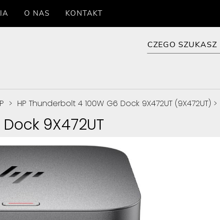
IA
O NAS
KONTAKT
P
>
HP Thunderbolt 4 100W G6 Dock 9X472UT (9X472UT)
>
6 Dock 9X472UT