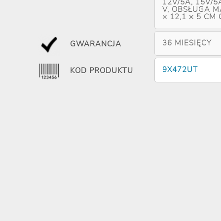
12V/5A, 15V/5
V, OBSŁUGA M
× 12,1 × 5 CM
36 MIESIĘCY
GWARANCJA
9X472UT
KOD PRODUKTU