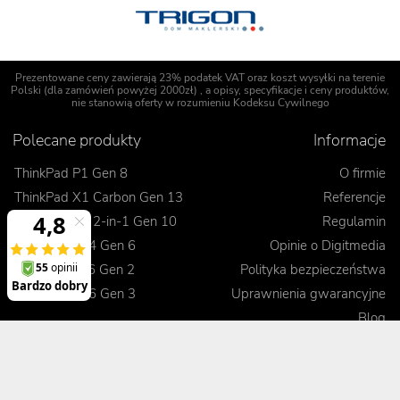
Prezentowane ceny zawierają 23% podatek VAT oraz koszt wysyłki na terenie
Polski (dla zamówień powyżej 2000zł) , a opisy, specyfikacje i ceny produktów,
nie stanowią oferty w rozumieniu Kodeksu Cywilnego
Polecane produkty
Informacje
ThinkPad P1 Gen 8
O firmie
ThinkPad X1 Carbon Gen 13
Referencje
ThinkPad X1 2-in-1 Gen 10
Regulamin
ThinkPad T14 Gen 6
Opinie o Digitmedia
ThinkPad L16 Gen 2
Polityka bezpieczeństwa
ThinkPad E16 Gen 3
Uprawnienia gwarancyjne
Blog
Realizacje zamówienia
Kontakt
Jak dokonać zamówienia
Korzyści
Wysyłka i koszty dostawy