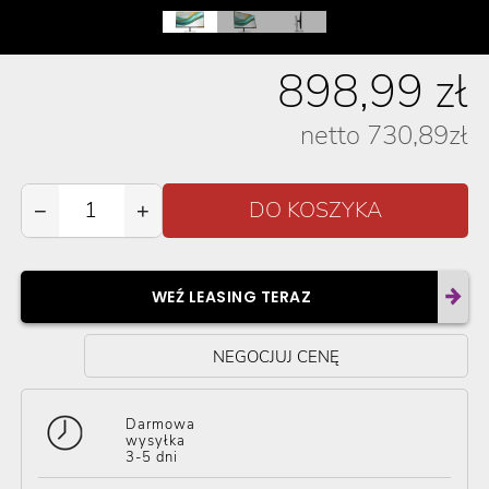
898,99
zł
netto
730,89
zł
−
+
WEŹ LEASING TERAZ
NEGOCJUJ CENĘ
Darmowa
wysyłka
3-5 dni