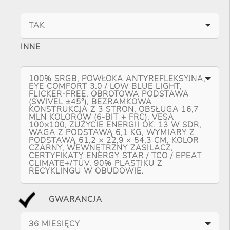
TAK
INNE
100% SRGB, POWŁOKA ANTYREFLEKSYJNA,
EYE COMFORT 3.0 / LOW BLUE LIGHT,
FLICKER-FREE, OBROTOWA PODSTAWA
(SWIVEL ±45°), BEZRAMKOWA
KONSTRUKCJA Z 3 STRON, OBSŁUGA 16,7
MLN KOLORÓW (6-BIT + FRC), VESA
100×100, ZUŻYCIE ENERGII OK. 13 W SDR,
WAGA Z PODSTAWĄ 6,1 KG, WYMIARY Z
PODSTAWĄ 61,2 × 22,9 × 54,3 CM, KOLOR
CZARNY, WEWNĘTRZNY ZASILACZ,
CERTYFIKATY ENERGY STAR / TCO / EPEAT
CLIMATE+/TÜV, 90% PLASTIKU Z
RECYKLINGU W OBUDOWIE.
GWARANCJA
36 MIESIĘCY