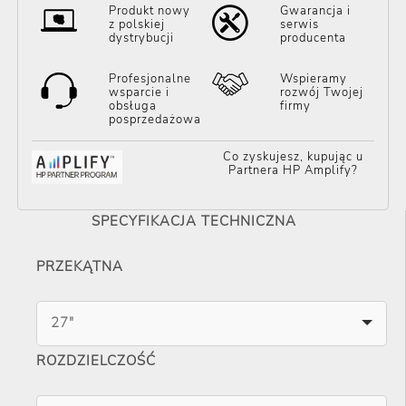
Produkt nowy
Gwarancja i
z polskiej
serwis
dystrybucji
producenta
Profesjonalne
Wspieramy
wsparcie i
rozwój Twojej
obsługa
firmy
posprzedażowa
Co zyskujesz, kupując u
Partnera HP Amplify?
SPECYFIKACJA TECHNICZNA
PRZEKĄTNA
27"
ROZDZIELCZOŚĆ