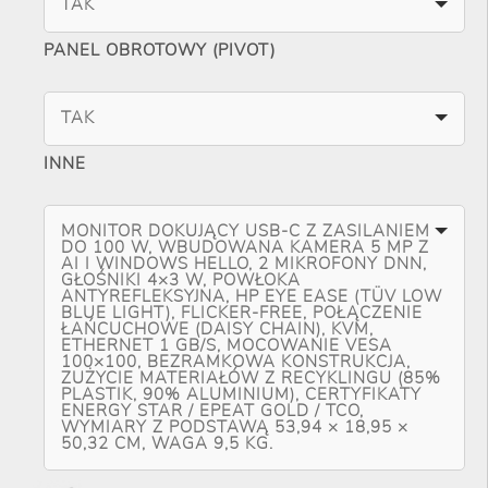
TAK
PANEL OBROTOWY (PIVOT)
TAK
INNE
MONITOR DOKUJĄCY USB-C Z ZASILANIEM
DO 100 W, WBUDOWANA KAMERA 5 MP Z
AI I WINDOWS HELLO, 2 MIKROFONY DNN,
GŁOŚNIKI 4×3 W, POWŁOKA
ANTYREFLEKSYJNA, HP EYE EASE (TÜV LOW
BLUE LIGHT), FLICKER-FREE, POŁĄCZENIE
ŁAŃCUCHOWE (DAISY CHAIN), KVM,
ETHERNET 1 GB/S, MOCOWANIE VESA
100×100, BEZRAMKOWA KONSTRUKCJA,
ZUŻYCIE MATERIAŁÓW Z RECYKLINGU (85%
PLASTIK, 90% ALUMINIUM), CERTYFIKATY
ENERGY STAR / EPEAT GOLD / TCO,
WYMIARY Z PODSTAWĄ 53,94 × 18,95 ×
50,32 CM, WAGA 9,5 KG.