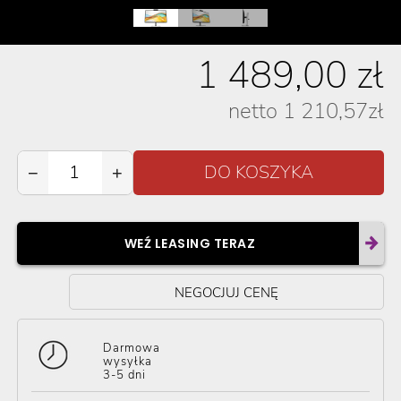
1 489,00
zł
netto
1 210,57
zł
−
+
WEŹ LEASING TERAZ
NEGOCJUJ CENĘ
Darmowa
wysyłka
3-5 dni