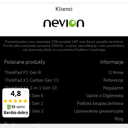
Klienci
Prezentowane ceny zawierają 23% podatek VAT oraz koszt wysyłki na terenie
Polski (dla zamówień powyżej 2000zł) , a opisy, specyfikacje i ceny produktów,
nie stanowią oferty w rozumieniu Kodeksu Cywilnego
Polecane produkty
Informacje
ThinkPad P1 Gen 8
O firmie
ThinkPad X1 Carbon Gen 13
Referencje
ThinkPad X1 2-in-1 Gen 10
Regulamin
ThinkPad T14 Gen 6
Opinie o Digitmedia
ThinkPad L16 Gen 2
Polityka bezpieczeństwa
ThinkPad E16 Gen 3
Uprawnienia gwarancyjne
Blog
Realizacje zamówienia
Kontakt