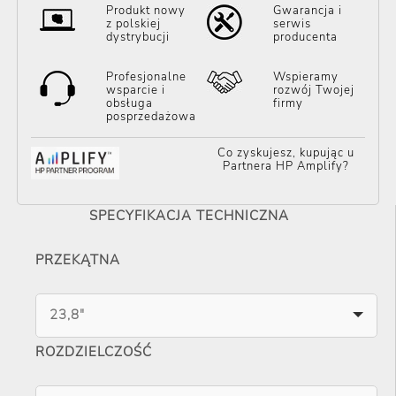
Produkt nowy
Gwarancja i
z polskiej
serwis
dystrybucji
producenta
Profesjonalne
Wspieramy
wsparcie i
rozwój Twojej
obsługa
firmy
posprzedażowa
Co zyskujesz, kupując u
Partnera HP Amplify?
SPECYFIKACJA TECHNICZNA
PRZEKĄTNA
23,8"
ROZDZIELCZOŚĆ