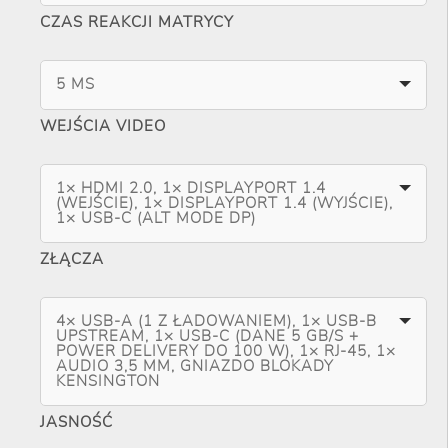
CZAS REAKCJI MATRYCY
5 MS
WEJŚCIA VIDEO
1× HDMI 2.0, 1× DISPLAYPORT 1.4
(WEJŚCIE), 1× DISPLAYPORT 1.4 (WYJŚCIE),
1× USB-C (ALT MODE DP)
ZŁĄCZA
4× USB-A (1 Z ŁADOWANIEM), 1× USB-B
UPSTREAM, 1× USB-C (DANE 5 GB/S +
POWER DELIVERY DO 100 W), 1× RJ-45, 1×
AUDIO 3,5 MM, GNIAZDO BLOKADY
KENSINGTON
JASNOŚĆ