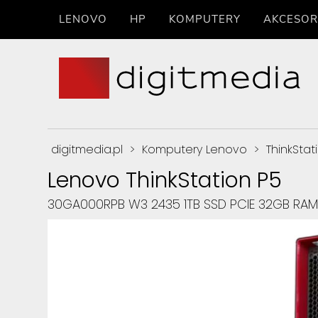
LENOVO
HP
KOMPUTERY
AKCESOR
digitmedia.pl
>
Komputery Lenovo
>
ThinkStat
Lenovo ThinkStation P5
30GA000RPB W3 2435 1TB SSD PCIE 32GB RAM 