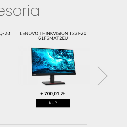
esoria
Q-20
LENOVO THINKVISION T23I-20
LENOVO THIN
61F6MAT2EU
61F
+ 700,01 ZŁ
+ 85
KUP