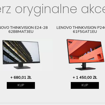
rz oryginalne akc
NOVO THINKVISION E24-28
LENOVO THINKVISION P24
62B8MAT3EU
61F5GAT1EU
+ 680,01 ZŁ
+ 1 450,00 ZŁ
KUP
KUP