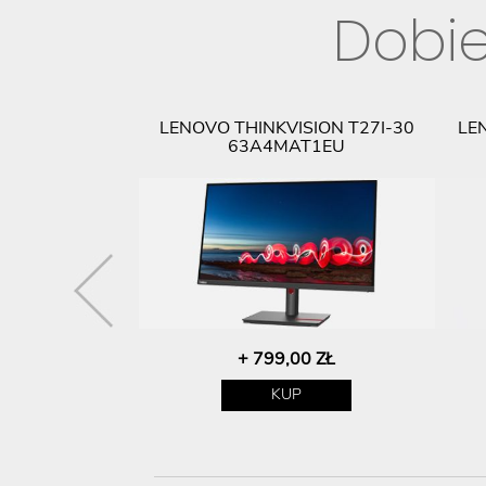
Dobie
ISION T22I-20
LENOVO THINKVISION T27I-30
LE
AT6EU
63A4MAT1EU
00 ZŁ
+ 799,00 ZŁ
P
KUP