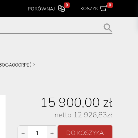
0
0
KOSZYK
PORÓWNAJ
 (30GA000RPB)
>
15 900,00
zł
netto
12 926,83
zł
−
+