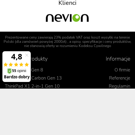
Klienci
Prezentowane ceny zawierają 23% podatek VAT oraz koszt wysyłki na terenie
Polski (dla zamówień powyżej 2000zł) , a opisy, specyfikacje i ceny produktów,
nie stanowią oferty w rozumieniu Kodeksu Cywilnego
Polecane produkty
Informacje
ThinkPad P1 Gen 8
O firmie
ThinkPad X1 Carbon Gen 13
Referencje
ThinkPad X1 2-in-1 Gen 10
Regulamin
ThinkPad T14 Gen 6
Opinie o Digitmedia
ThinkPad L16 Gen 2
Polityka bezpieczeństwa
ThinkPad E16 Gen 3
Uprawnienia gwarancyjne
Blog
Realizacje zamówienia
Kontakt