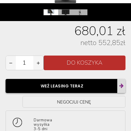
680,01
zł
netto
552,85
zł
−
+
WEŹ LEASING TERAZ
NEGOCJUJ CENĘ
Darmowa
wysyłka
3-5 dni