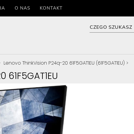
IA
O NAS
KONTAKT
>
Lenovo ThinkVision P24q-20 61F5GAT1EU (61F5GAT1EU)
>
20 61F5GAT1EU