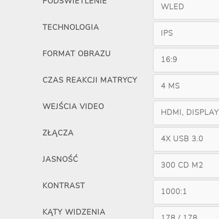
PODŚWIETLENIE
WLED
TECHNOLOGIA
IPS
FORMAT OBRAZU
16:9
CZAS REAKCJI MATRYCY
4 MS
WEJŚCIA VIDEO
HDMI, DISPLA
ZŁĄCZA
4X USB 3.0
JASNOŚĆ
300 CD M2
KONTRAST
1000:1
KĄTY WIDZENIA
178 / 178