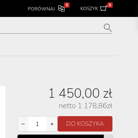
0
0
KOSZYK
PORÓWNAJ
1 450,00
zł
netto
1 178,86
zł
−
+