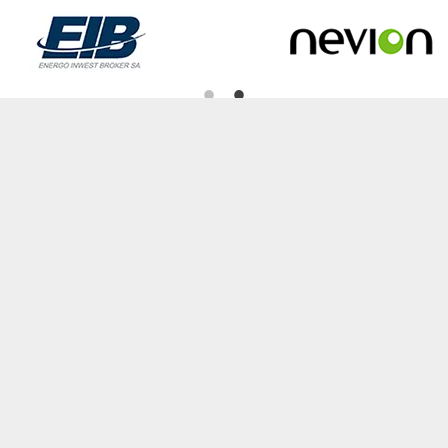
i na terenie Polski (dla zamówień powyżej 2000zł) , a opisy, specyfikacje i ceny
e
Realiza
Jak dok
Wysyłka 
gitmedia
zpieczeństwa
a gwarancyjne