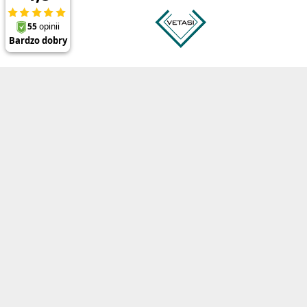
Prezentowane ceny zawierają 23% podatek VAT oraz koszt wysyłk
Polecane produkty
Informacj
ThinkPad P1 Gen 8
O firmie
ThinkPad X1 Carbon Gen 13
Referencje
ThinkPad X1 2-in-1 Gen 10
Regulamin
ThinkPad T14 Gen 6
Opinie o Di
ThinkPad L16 Gen 2
Polityka be
ThinkPad E16 Gen 3
Uprawnieni
Blog
Kontakt