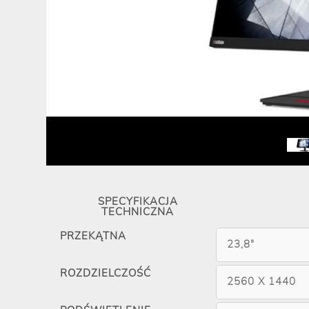
SPECYFIKACJA
TECHNICZNA
PRZEKĄTNA
23,8"
ROZDZIELCZOŚĆ
2560 X 1440