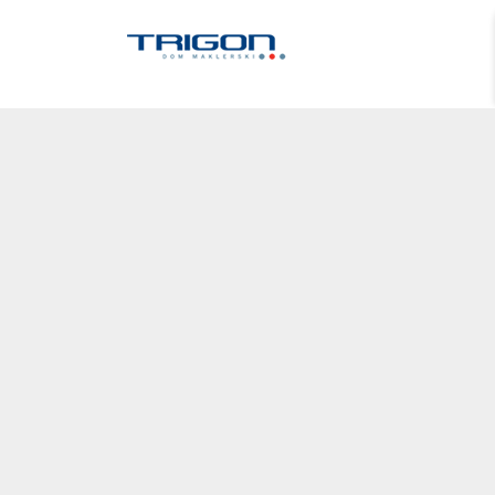
 produktów, nie stanowią oferty w rozumieniu Kodeksu Cywilnego
cje zamówienia
Korzyści
onać zamówienia
Porady
i koszty dostawy
Pakiet Premium
Odbiór osobisty
Kontrola jakości sprzętu
Formy płatności
Gwarancja wymiany
Czas realizacji
Zobacz, porównaj, przetestuj
Leasing
Terminowa realizacja
Obsługa posprzedażowa
Pomoc techniczna