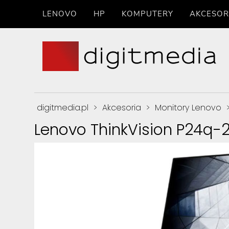
LENOVO
HP
KOMPUTERY
AKCESOR
digitmedia.pl
>
Akcesoria
>
Monitory Lenovo
Lenovo ThinkVision P24q-