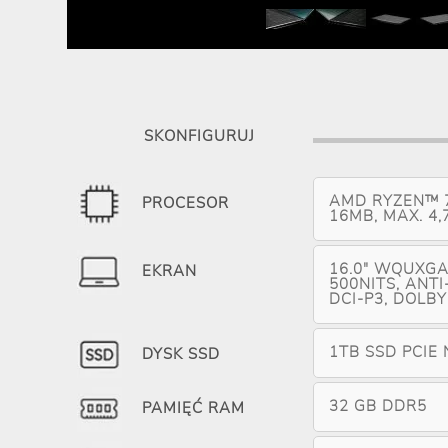
SKONFIGURUJ
AMD RYZEN™ 7
PROCESOR
16MB, MAX. 4,
16.0" WQUXGA 
EKRAN
500NITS, ANTI
DCI-P3, DOLBY
1TB SSD PCIE
DYSK SSD
32 GB DDR5
PAMIĘĆ RAM