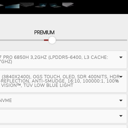
PREMIUM
 PRO 6850H 3,2GHZ (LPDDR5-6400, L3 CACHE:
7GHZ)
(3840X2400), OGS TOUCH, OLED, SDR 400NITS, HDR
-REFLECTION, ANTI-SMUDGE, 16:10, 100000:1, 100%
 VISION™, TÜV LOW BLUE LIGHT
 NVME