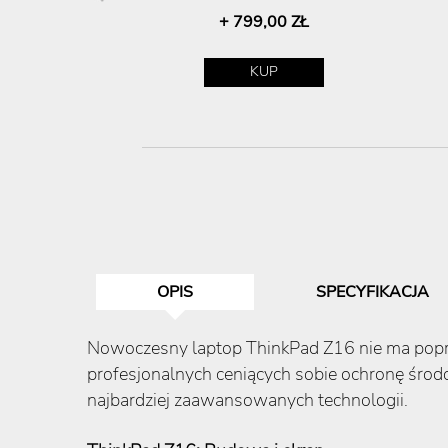
00 ZŁ
+ 799,00 ZŁ
P
KUP
OPIS
SPECYFIKACJA
Nowoczesny laptop ThinkPad Z16 nie ma poprz
profesjonalnych ceniących sobie ochronę śro
najbardziej zaawansowanych technologii.