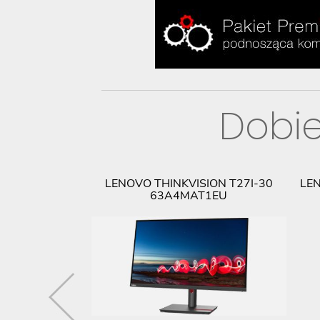
Dobie
R HDMI TO VGA
LENOVO THINKVISION T27I-30
LEN
47069
63A4MAT1EU