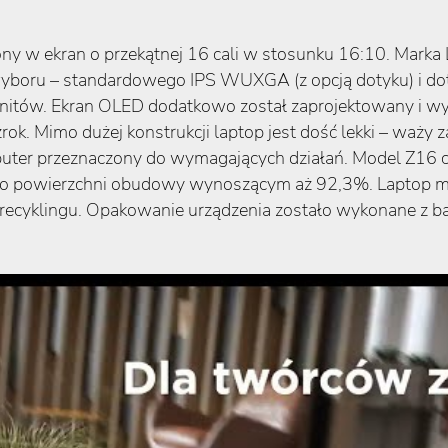
y w ekran o przekątnej 16 cali w stosunku 16:10. Marka
wyboru – standardowego IPS WUXGA (z opcją dotyku) i
nitów. Ekran OLED dodatkowo został zaprojektowany i wyk
rok. Mimo dużej konstrukcji laptop jest dość lekki – waży
ter przeznaczony do wymagających działań. Model Z16 ce
 powierzchni obudowy wynoszącym aż 92,3%. Laptop ma sz
recyklingu. Opakowanie urządzenia zostało wykonane z ba