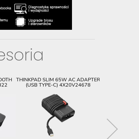
esoria
OOTH
THINKPAD SLIM 65W AC ADAPTER
LENOVO THIN
822
(USB TYPE-C) 4X20V24678
THUNDERBOL