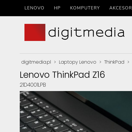
LENOVO
HP
KOMPUTERY
AKCESOR
digitmedia.pl
>
Laptopy Lenovo
>
ThinkPad
>
Lenovo ThinkPad Z16
21D4001LPB