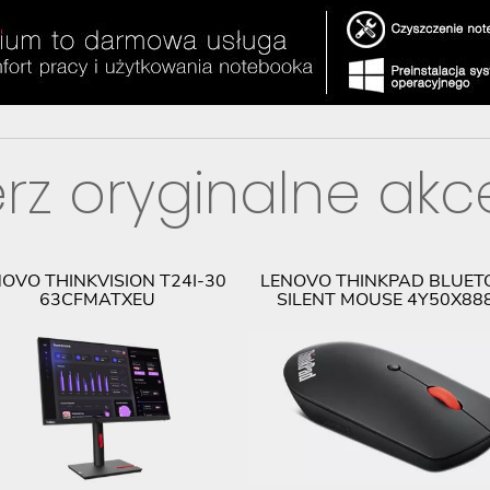
rz oryginalne akc
OVO THINKVISION T24I-30
LENOVO THINKPAD BLUET
63CFMATXEU
SILENT MOUSE 4Y50X88