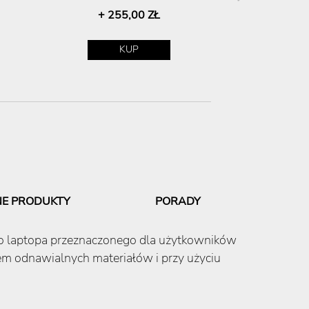
+ 255,00 ZŁ
+ 1 8
KUP
E PRODUKTY
PORADY
go laptopa przeznaczonego dla użytkowników
m odnawialnych materiałów i przy użyciu