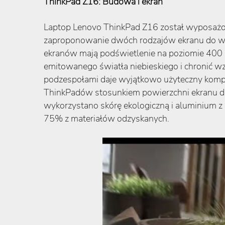
ThinkPad Z16: Budowa i ekran
Laptop Lenovo ThinkPad Z16 został wyposażon
zaproponowanie dwóch rodzajów ekranu do 
ekranów mają podświetlenie na poziomie 400 
emitowanego światła niebieskiego i chronić wz
podzespołami daje wyjątkowo użyteczny kompu
ThinkPadów stosunkiem powierzchni ekranu do
wykorzystano skórę ekologiczną i aluminium z 
75% z materiałów odzyskanych.