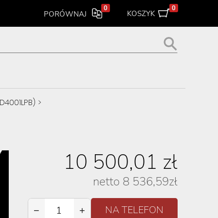
0
0
KOSZYK
PORÓWNAJ
1D4001LPB)
>
10 500,01
zł
netto
8 536,59
zł
−
+