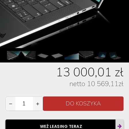
13 000,01
zł
netto
10 569,11
zł
−
+
WEŹ LEASING TERAZ