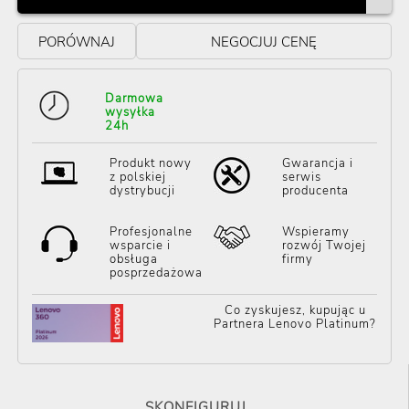
PORÓWNAJ
NEGOCJUJ CENĘ
Darmowa
wysyłka
24h
Produkt nowy
Gwarancja i
z polskiej
serwis
dystrybucji
producenta
Profesjonalne
Wspieramy
wsparcie i
rozwój Twojej
obsługa
firmy
posprzedażowa
Co zyskujesz, kupując u
Partnera Lenovo Platinum?
SKONFIGURUJ