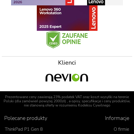
Klienci
Prezentowane ceny zawierają 23% podatek VAT oraz koszt wysyłki na terenie
Polski (dla zamówień powyżej 2000zł) , a opisy, specyfikacje i ceny produktów,
nie stanowią oferty w rozumieniu Kodeksu Cywilnego
Polecane produkty
Informacje
ThinkPad P1 Gen 8
O firmie