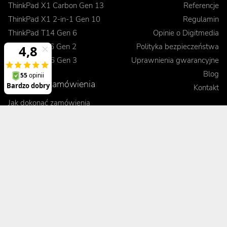
ThinkPad X1 Carbon Gen 13
Referencje
ThinkPad X1 2-in-1 Gen 10
Regulamin
ThinkPad T14 Gen 6
Opinie o Digitmedia
ThinkPad L16 Gen 2
Polityka bezpieczeństwa
ThinkPad E16 Gen 3
Uprawnienia gwarancyjne
Blog
Realizacje zamówienia
Kontakt
Jak dokonać zamówienia
Korzyści
Wysyłka i koszty dostawy
Odbiór osobisty
Porady
Formy płatności
Pakiet Premium
Czas realizacji
Kontrola jakości sprzętu
Leasing
Gwarancja wymiany
Zobacz, porównaj, przetestuj
Terminowa realizacja
Obsługa posprzedażowa
Pomoc techniczna