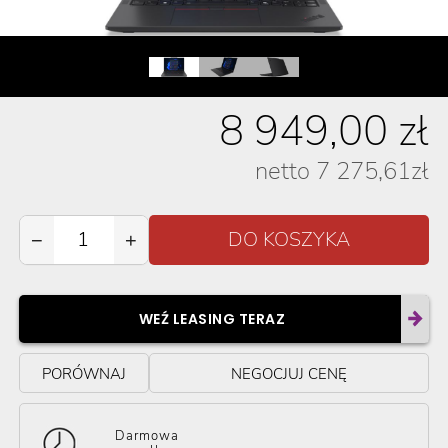
8 949,00
zł
netto
7 275,61
zł
−
+
WEŹ LEASING TERAZ
PORÓWNAJ
NEGOCJUJ CENĘ
Darmowa