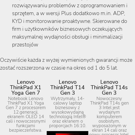
rozwiązywaniu problemów z oprogramowaniem i
sprzętem, a w wersji Plus dodatkowo m.in. ADP,
KYD i monitorowanie proaktywne. Skierowane do
firm i użytkowników biznesowych oczekujących
maksymalnej wydajności obsługi i minimalizacji
przestojów
Oczywiście każda z wyżej wymienionych gwarancji może
zostać rozszerzona w czasie na okres od 1 do 5 lat.
Lenovo
Lenovo
Lenovo
ThinkPad X1
ThinkPad T14
ThinkPad T14s
Yoga Gen 7
Gen 3
Gen 3
Notebook Lenovo
Wytrzymały, 14-
Nowoczesny
ThinkPad X1 Yoga
calowy laptop
ThinkPad T14s gen
Gen 7 z procesorem
biznesowy z
3 Intel jest
12.generacji,
wysokowydajną
wydajnym
ekranem OLED 14
technologią Intel®
komputerem
cali i nowoczesnymi
oraz ekranem o
osobistym,
funkcjami
proporcjach 16:10.
wyposażonym w
bezpieczeństwa.
ekran 14 cali oraz
nowy procesor Intel.