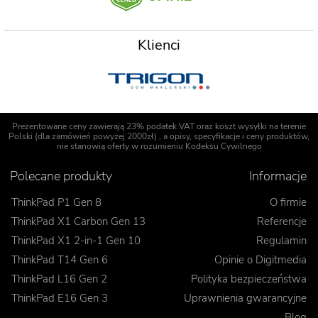
Klienci
Prezentowane ceny zawierają 23% podatek VAT oraz koszt wysyłki na terenie
Polski (dla zamówień powyżej 2000zł) , a opisy, specyfikacje i ceny produktów,
nie stanowią oferty w rozumieniu Kodeksu Cywilnego
Polecane produkty
Informacje
ThinkPad P1 Gen 8
O firmie
ThinkPad X1 Carbon Gen 13
Referencje
ThinkPad X1 2-in-1 Gen 10
Regulamin
ThinkPad T14 Gen 6
Opinie o Digitmedia
ThinkPad L16 Gen 2
Polityka bezpieczeństwa
ThinkPad E16 Gen 3
Uprawnienia gwarancyjne
Blog