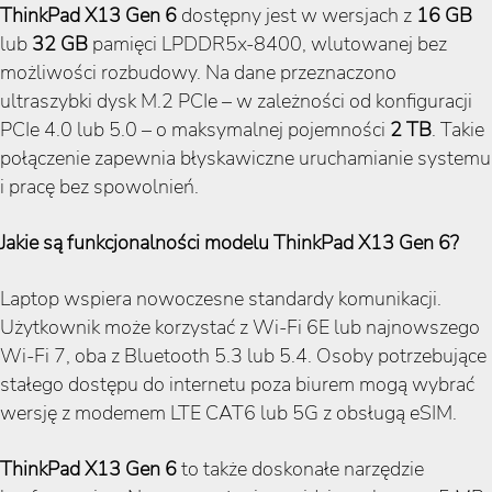
ThinkPad X13 Gen 6
dostępny jest w wersjach z
16 GB
lub
32 GB
pamięci LPDDR5x-8400, wlutowanej bez
możliwości rozbudowy. Na dane przeznaczono
ultraszybki dysk M.2 PCIe – w zależności od konfiguracji
PCIe 4.0 lub 5.0 – o maksymalnej pojemności
2 TB
. Takie
połączenie zapewnia błyskawiczne uruchamianie systemu
i pracę bez spowolnień.
Jakie są funkcjonalności modelu ThinkPad X13 Gen 6?
Laptop wspiera nowoczesne standardy komunikacji.
Użytkownik może korzystać z Wi-Fi 6E lub najnowszego
Wi-Fi 7, oba z Bluetooth 5.3 lub 5.4. Osoby potrzebujące
stałego dostępu do internetu poza biurem mogą wybrać
wersję z modemem LTE CAT6 lub 5G z obsługą eSIM.
ThinkPad X13 Gen 6
to także doskonałe narzędzie