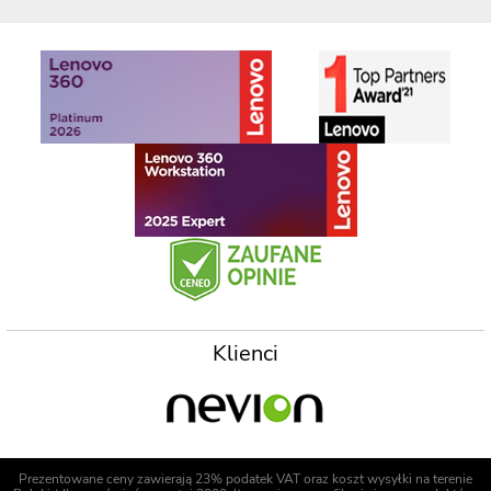
Klienci
Prezentowane ceny zawierają 23% podatek VAT oraz koszt wysyłki na terenie