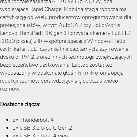
dwa rodzaje zasilacza – 170 W lub 230 W, oba
wspierające Rapid Charge. Mobilna stacja robocza ma
certyfikację od wielu producentów oprogramowania dla
profesjonalistów, w tym AutoCAD czy SolidWorks.
Lenovo ThinkPad P16 gen 1 korzysta z kamery Full HD
(1080 pikseli) z IR współpracującej z Windows Hello,
czytnika kart SD, czytnika linii papilarnych, szyfrowania
dysku dTPM 2.0 oraz innych technologii zwiększających
bezpieczeństwo użytkowania. Laptop został też
wyposażony w doskonałe głośniki i mikrofon z opcją
redukcji szumów sprawdzający się podczas wideo
rozmów.
Dostępne złącza:
2x Thunderbolt 4
1x USB 3.2 typu C Gen.2
2x USB 3.2 typu A Gen.1