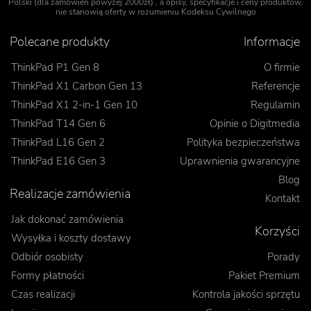
Polski (dla zamówień powyżej 2000zł) , a opisy, specyfikacje i ceny produktów,
nie stanowią oferty w rozumieniu Kodeksu Cywilnego
Polecane produkty
Informacje
ThinkPad P1 Gen 8
O firmie
ThinkPad X1 Carbon Gen 13
Referencje
ThinkPad X1 2-in-1 Gen 10
Regulamin
ThinkPad T14 Gen 6
Opinie o Digitmedia
ThinkPad L16 Gen 2
Polityka bezpieczeństwa
ThinkPad E16 Gen 3
Uprawnienia gwarancyjne
Blog
Realizacje zamówienia
Kontakt
Jak dokonać zamówienia
Korzyści
Wysyłka i koszty dostawy
Odbiór osobisty
Porady
Formy płatności
Pakiet Premium
Czas realizacji
Kontrola jakości sprzętu