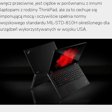
wręcz przeciwnie, jest ciężkie w porównaniu z innymi
laptopami z rodziny ThinkPad, ale za to cechuje się
imponującą mocą i oczywiście spełnia normy
wojskowego standardu MIL-STD-810H określonego dla
urządzeń wykorzystywanych w wojsku USA.