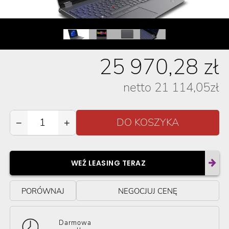
25 970,28
zł
netto
21 114,05
zł
−
+
WEŹ LEASING TERAZ
PORÓWNAJ
NEGOCJUJ CENĘ
Darmowa