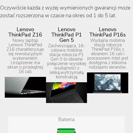
Oczywiście każda z wyżej wymienionych gwarancji może
zostać rozszerzona w czasie na okres od 1 do 5 lat.
Lenovo
Lenovo
Lenovo
ThinkPad Z16
ThinkPad P1
ThinkPad P16s
Gen 5
Nowy laptop
Wydajna mobilna
Lenovo ThinkPad
stacja robocza
Zachwycająca, 16-
Z16 charakteryzuje
ThinkPad P16s z
calowa mobilna
się rewolucyjnym
ekranem 16 cali i
stacja robocza P1
wykonaniem.
procesorem Intel jest
Gen 5 to idealne
Urządzenie ma
dostępna z kilkoma
połączenie wysokiej
ekran o przekątnej
rodzajami ekranów.
wydajności z
16 cali.
lekką,wytrzymałą
konstrukcją
Bateria