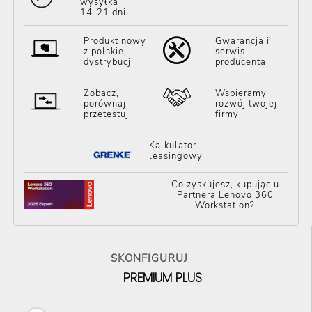
wysyłka
14-21 dni
Produkt nowy
Gwarancja i
z polskiej
serwis
dystrybucji
producenta
Zobacz,
Wspieramy
porównaj
rozwój twojej
przetestuj
firmy
Kalkulator
leasingowy
Co zyskujesz, kupując u
Partnera Lenovo 360
Workstation?
SKONFIGURUJ
PREMIUM PLUS