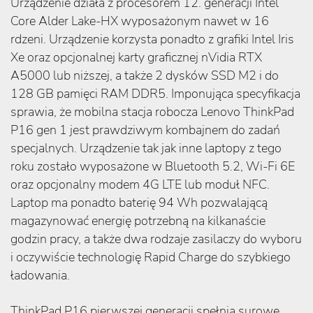
Urządzenie działa z procesorem 12. generacji Intel
Core Alder Lake-HX wyposażonym nawet w 16
rdzeni. Urządzenie korzysta ponadto z grafiki Intel Iris
Xe oraz opcjonalnej karty graficznej nVidia RTX
A5000 lub niższej, a także 2 dysków SSD M2 i do
128 GB pamięci RAM DDR5. Imponująca specyfikacja
sprawia, że mobilna stacja robocza Lenovo ThinkPad
P16 gen 1 jest prawdziwym kombajnem do zadań
specjalnych. Urządzenie tak jak inne laptopy z tego
roku zostało wyposażone w Bluetooth 5.2, Wi-Fi 6E
oraz opcjonalny modem 4G LTE lub moduł NFC.
Laptop ma ponadto baterię 94 Wh pozwalającą
magazynować energię potrzebną na kilkanaście
godzin pracy, a także dwa rodzaje zasilaczy do wyboru
i oczywiście technologię Rapid Charge do szybkiego
ładowania.
ThinkPad P16 pierwszej generacji spełnia surowe