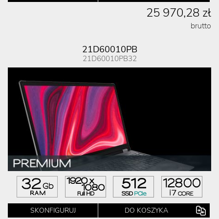
25 970,28 zł
brutto
21D60010PB
21D60010PB32
SKONFIGURUJ
DO KOSZYKA