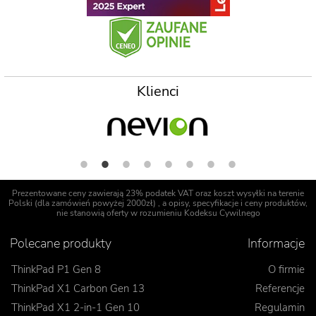
Klienci
Prezentowane ceny zawierają 23% podatek VAT oraz koszt wysyłki na terenie
Polski (dla zamówień powyżej 2000zł) , a opisy, specyfikacje i ceny produktów,
nie stanowią oferty w rozumieniu Kodeksu Cywilnego
Polecane produkty
Informacje
ThinkPad P1 Gen 8
O firmie
ThinkPad X1 Carbon Gen 13
Referencje
ThinkPad X1 2-in-1 Gen 10
Regulamin