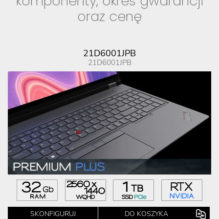
komponenty, okres gwarancji
oraz cenę
21D6001JPB
21D6001JPB
SKONFIGURUJ
DO KOSZYKA