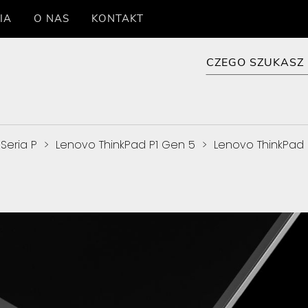
IA
O NAS
KONTAKT
Seria P
>
Lenovo ThinkPad P1 Gen 5
>
Lenovo ThinkPad 