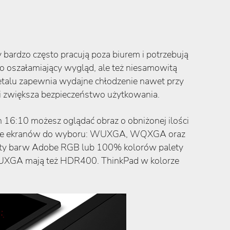
 bardzo często pracują poza biurem i potrzebują
ko oszałamiający wygląd, ale też niesamowitą
metalu zapewnia wydajne chłodzenie nawet przy
i zwiększa bezpieczeństwo użytkowania.
 16:10 możesz oglądać obraz o obniżonej ilości
y wersje ekranów do wyboru: WUXGA, WQXGA oraz
ety barw Adobe RGB lub 100% kolorów palety
 WQUXGA mają też HDR400. ThinkPad w kolorze