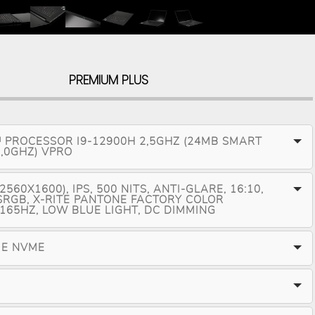
PREMIUM PLUS
 PROCESSOR I9-12900H 2,5GHZ (24MB SMART
5,0GHZ) VPRO
560X1600), IPS, 500 NITS, ANTI-GLARE, 16:10,
 SRGB, X-RITE PANTONE FACTORY COLOR
 165HZ, LOW BLUE LIGHT, DC DIMMING
IE NVME