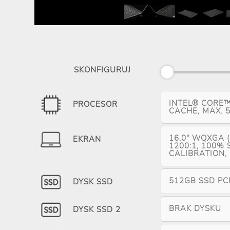
SKONFIGURUJ
INTEL® CORE™
PROCESOR
CACHE, MAX. 
16.0" WQXGA (2
EKRAN
1200:1, 100%
CALIBRATION,
512GB SSD PC
DYSK SSD
BRAK DYSKU
DYSK SSD 2