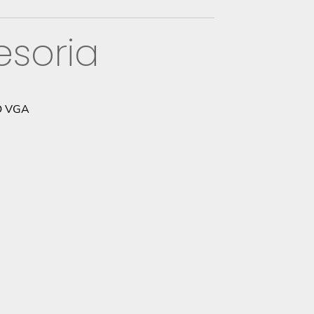
esoria
O VGA