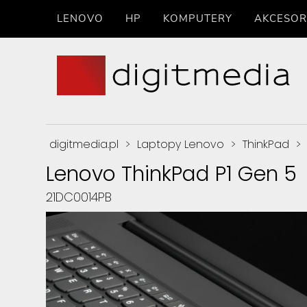
LENOVO
HP
KOMPUTERY
AKCESOR
digitmedia.pl
>
Laptopy Lenovo
>
ThinkPad
>
Lenovo ThinkPad P1 Gen 5
21DC0014PB