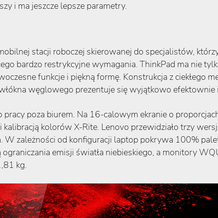
jszy i ma jeszcze lepsze parametry.
bilnej stacji roboczej skierowanej do specjalistów, którzy
ącego bardzo restrykcyjne wymagania. ThinkPad ma nie tyl
oczesne funkcje i piękną formę. Konstrukcja z ciekłego 
z włókna węglowego prezentuje się wyjątkowo efektownie 
 pracy poza biurem. Na 16-calowym ekranie o proporcjach
on i kalibracją kolorów X-Rite. Lenovo przewidziało trz
 W zależności od konfiguracji laptop pokrywa 100% pal
ą ograniczania emisji światła niebieskiego, a monitory
,81 kg.