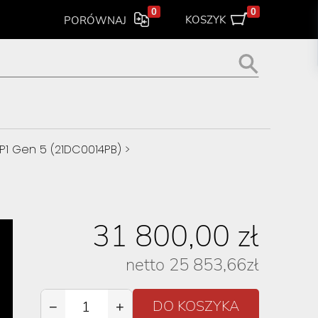
0
0
KOSZYK
PORÓWNAJ
P1 Gen 5 (21DC0014PB)
>
31 800,00
zł
netto
25 853,66
zł
−
+