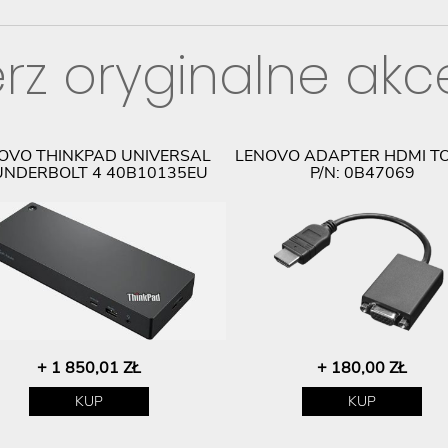
rz oryginalne akc
OVO THINKPAD UNIVERSAL
LENOVO ADAPTER HDMI T
NDERBOLT 4 40B10135EU
P/N: 0B47069
+ 1 850,01 ZŁ
+ 180,00 ZŁ
KUP
KUP