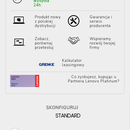
wysyłka
24h
Produkt nowy
Gwarancja i
z polskiej
serwis
dystrybucji
producenta
Zobacz,
Wspieramy
porównaj
rozwój twojej
przetestuj
firmy
Kalkulator
leasingowy
Co zyskujesz, kupując u
Partnera Lenovo Platinum?
SKONFIGURUJ
STANDARD