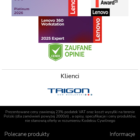
Klienci
Prezentowane ceny zawierają 23% podatek VAT oraz koszt wysyłki na terenie
Polski (dla zamówień powyżej 2000zł) , a opisy, specyfikacje i ceny produktów,
nie stanowią oferty w rozumieniu Kodeksu Cywilnego
Polecane produkty
Informacje