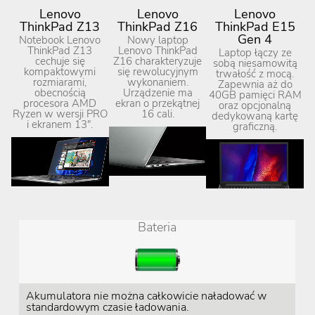
Lenovo
Lenovo
Lenovo
ThinkPad Z13
ThinkPad Z16
ThinkPad E15
Gen 4
Notebook Lenovo
Nowy laptop
ThinkPad Z13
Lenovo ThinkPad
Laptop łączy ze
cechuje się
Z16 charakteryzuje
sobą niesamowitą
kompaktowymi
się rewolucyjnym
trwałość z mocą.
rozmiarami,
wykonaniem.
Zapewnia aż do
obecnością
Urządzenie ma
40GB pamięci RAM
procesora AMD
ekran o przekątnej
oraz opcjonalną
Ryzen w wersji PRO
16 cali.
dedykowaną kartę
i ekranem 13".
graficzną.
Bateria
Akumulatora nie można całkowicie naładować w
standardowym czasie ładowania.