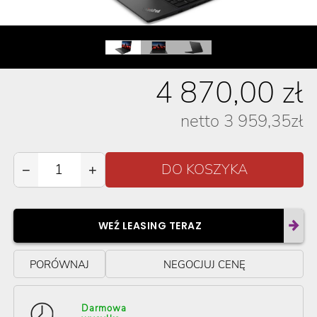
4 870,00
zł
netto
3 959,35
zł
−
+
WEŹ LEASING TERAZ
PORÓWNAJ
NEGOCJUJ CENĘ
Darmowa