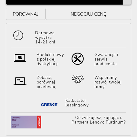
PORÓWNAJ
NEGOCJUJ CENĘ
Darmowa
wysyłka
14-21 dni
Produkt nowy
Gwarancja i
z polskiej
serwis
dystrybucji
producenta
Zobacz,
Wspieramy
porównaj
rozwój twojej
przetestuj
firmy
Kalkulator
leasingowy
Co zyskujesz, kupując u
Partnera Lenovo Platinum?