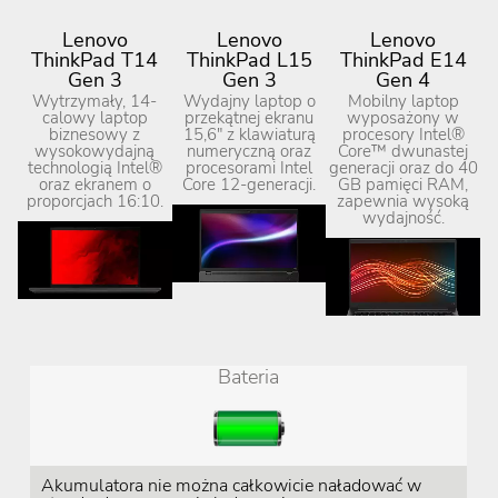
Lenovo
Lenovo
Lenovo
ThinkPad T14
ThinkPad L15
ThinkPad E14
Gen 3
Gen 3
Gen 4
Wytrzymały, 14-
Wydajny laptop o
Mobilny laptop
calowy laptop
przekątnej ekranu
wyposażony w
biznesowy z
15,6" z klawiaturą
procesory Intel®
wysokowydajną
numeryczną oraz
Core™ dwunastej
technologią Intel®
procesorami Intel
generacji oraz do 40
oraz ekranem o
Core 12-generacji.
GB pamięci RAM,
proporcjach 16:10.
zapewnia wysoką
wydajność.
Bateria
Akumulatora nie można całkowicie naładować w