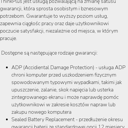
ThinkPlus jest usługą pozwalającą na zmianę satusu
gwarancji, która sprosta osobistym i bznesowym
potrzebom. Gwarantuje to wyższy poziom usług,
zapewnia ciągłośc pracy oraz daje użytkownikowi
poczucie satysfakcji, niezależnie od miejsca, w którym
pracuje.
Dostępne są następujące rodzaje gwarancji:
ADP (Accidiental Damage Protection) - usługa ADP
chroni komputer przed uszkodzeniem fizycznym
spowodowanym typowymi wypadkami, takimi jak
upuszczenie, zalanie, skok napięcia lub usterka
zintegrowanego ekranu i może naprawdę pomóc
użytkownikowi w zakresie kosztów napraw lub
zakupu nowego komputera
Sealed Battery Replacement - przedłużenie okresu
gwarancji baterii ze standardowej opcji 12 miesięcy