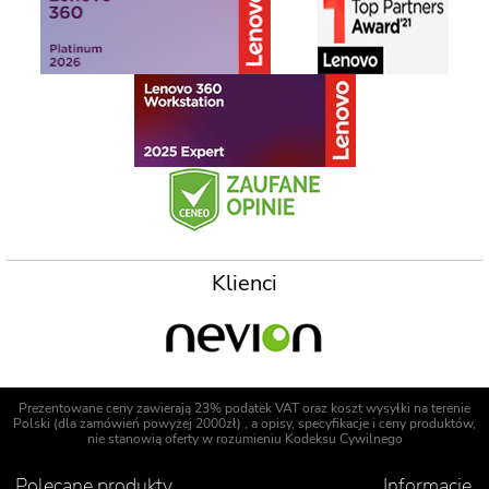
Klienci
Prezentowane ceny zawierają 23% podatek VAT oraz koszt wysyłki na terenie
Polski (dla zamówień powyżej 2000zł) , a opisy, specyfikacje i ceny produktów,
nie stanowią oferty w rozumieniu Kodeksu Cywilnego
Polecane produkty
Informacje