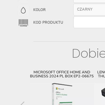
CZARNY
KOLOR
KOD PRODUKTU
Dobie
ID USB-C WITH
MICROSOFT OFFICE HOME AND
LEN
40AF0135EU
BUSINESS 2024 PL BOX EP2-06675
THU