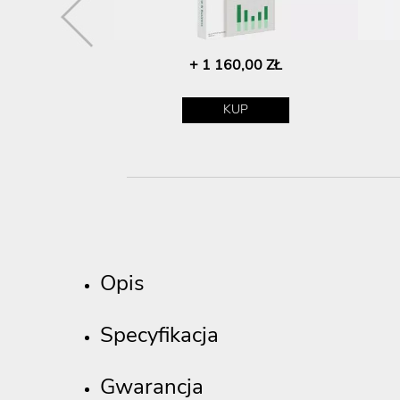
,00 ZŁ
+ 1 160,00 ZŁ
P
KUP
Opis
Specyfikacja
Gwarancja