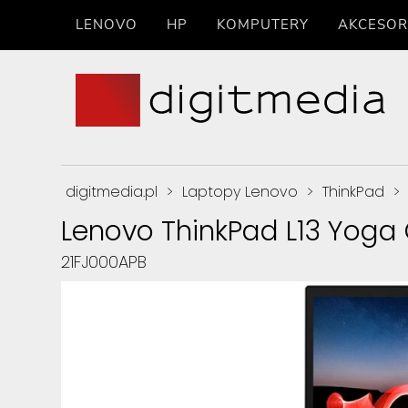
LENOVO
HP
KOMPUTERY
AKCESOR
digitmedia.pl
>
Laptopy Lenovo
>
ThinkPad
>
Lenovo ThinkPad L13 Yoga
21FJ000APB