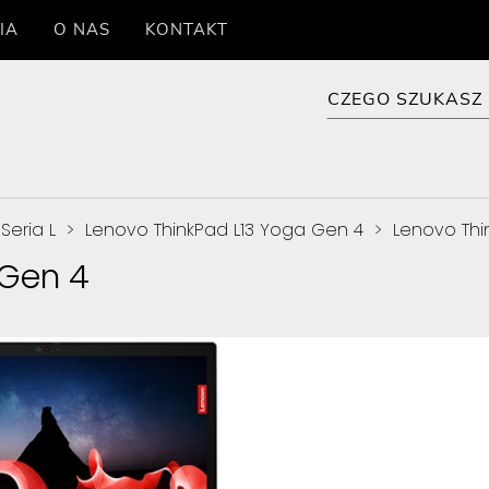
IA
O NAS
KONTAKT
Seria L
>
Lenovo ThinkPad L13 Yoga Gen 4
>
Lenovo Thi
 Gen 4