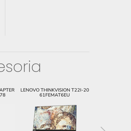
esoria
DAPTER
LENOVO THINKVISION T22I-20
LENOVO THIN
678
61FEMAT6EU
61F