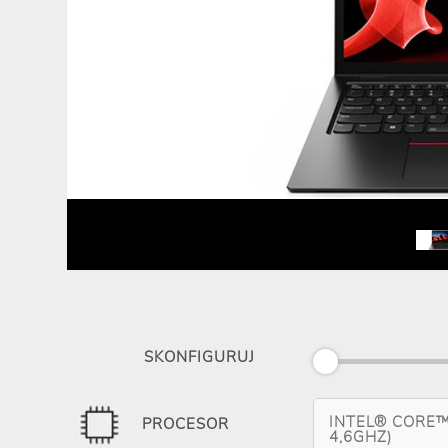
SKONFIGURUJ
INTEL® CORE™
PROCESOR
4,6GHZ)