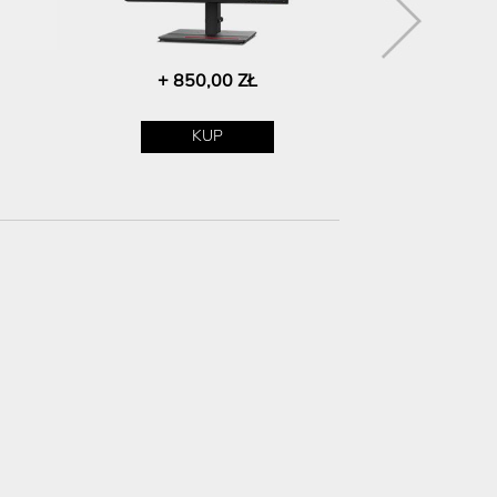
+ 850,00 ZŁ
+ 70
KUP