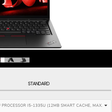
STANDARD
 PROCESSOR I5-1335U (12MB SMART CACHE, MAX.