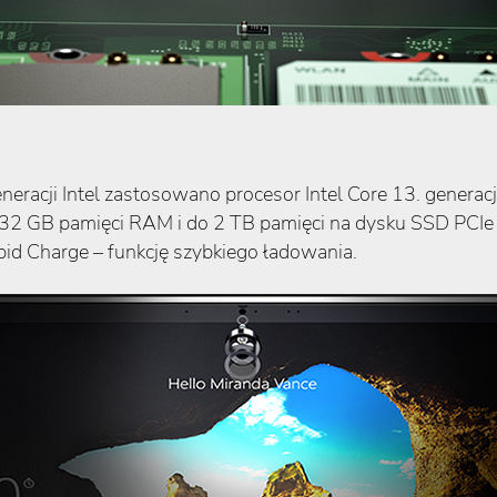
cji Intel zastosowano procesor Intel Core 13. generacji o
o 32 GB pamięci RAM i do 2 TB pamięci na dysku SSD PCIe
id Charge – funkcję szybkiego ładowania.