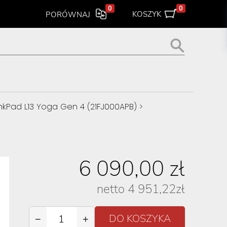
0
0
KOSZYK
PORÓWNAJ
nkPad L13 Yoga Gen 4 (21FJ000APB)
>
6 090,00
zł
netto
4 951,22
zł
−
+