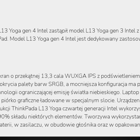
 Yoga gen 4 Intel zastąpił model L13 Yoga gen 3 Intel z
ad. Model L13 Yoga gen 4 Intel jest dedykowany zastoso
ekran o przekątnej 13,3 cala WUXGA IPS z podświetleniem
okrycia palety barw SRGB, a mocniejsza konfiguracja ma 
hnologii ograniczającej emisję światła niebieskiego. La
 piórko graficzne ładowane w specjalnym slocie. Urządze
kcji ThinkPada L13 Yoga czwartej generacji Intel wykorzy
0% składu niektórych elementów. Tworzywa wykorzystan
terii, w zasilaczu, w obudowie głośnika oraz w opakowan