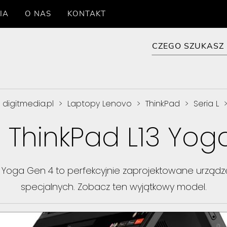
IA
O NAS
KONTAKT
digitmedia.pl
>
Laptopy Lenovo
>
ThinkPad
>
Seria L
 ThinkPad L13 Yog
 Yoga Gen 4 to perfekcyjnie zaprojektowane urząd
specjalnych. Zobacz ten wyjątkowy model.