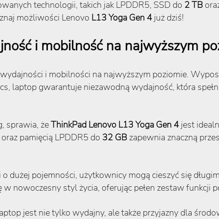
sowanych technologii, takich jak LPDDR5, SSD do
2 TB
ora
znaj możliwości Lenovo
L13 Yoga Gen 4
już dziś!
ność i mobilność na najwyższym po
 wydajności i mobilności na najwyższym poziomie. Wypos
raphics, laptop gwarantuje niezawodną wydajność, która spe
g, sprawia, że
ThinkPad Lenovo
L13 Yoga Gen 4
jest idea
oraz pamięcią LPDDR5 do
32 GB
zapewnia znaczną przes
rii o dużej pojemności, użytkownicy mogą cieszyć się długi
 w nowoczesny styl życia, oferując pełen zestaw funkcji
aptop jest nie tylko wydajny, ale także przyjazny dla środ