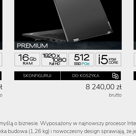
SKONFIGURUJ
DO KOSZYKA
ł
8 240,00 zł
to
brutto
yślą o biznesie. Wyposażony w najnowszy procesor Intel Co
a budowa (1,26 kg) i nowoczesny design sprawiają, że je