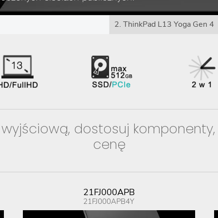
2. ThinkPad L13 Yoga Gen 4
 wyjściową, dostosuj komponenty,
cenę
21FJ000APB
21FJ000APB4Y