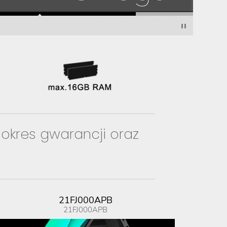
 okres gwarancji oraz
21FJ000APB
21FJ000APB