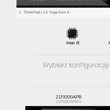
1. ThinkPad L13 Yoga Gen 4
Wybierz konfigurację
21FJ000APB
21FJ000APB5Y