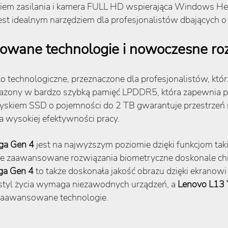
ciskiem zasilania i kamera FULL HD wspierająca Windows H
st idealnym narzędziem dla profesjonalistów dbających o
wane technologie i nowoczesne ro
o technologiczne, przeznaczone dla profesjonalistów, któ
ażony w bardzo szybką pamięć LPDDR5, która zapewnia p
dyskiem SSD o pojemności do 2 TB gwarantuje przestrzeń 
a wysokiej efektywności pracy.
ga Gen 4
jest na najwyższym poziomie dzięki funkcjom taki
Te zaawansowane rozwiązania biometryczne doskonale chr
ga Gen 4
to także doskonała jakość obrazu dzięki ekranowi 
 styl życia wymaga niezawodnych urządzeń, a
Lenovo L13 
 zaawansowane technologie.