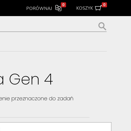
0
0
KOSZYK
PORÓWNAJ
>
a Gen 4
zenie przeznaczone do zadań