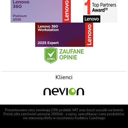
Klienci
Prezentowane ceny zawierają 23% podatek VAT oraz koszt wysyłki na terenie
Polski (dla zamówień powyżej 2000zł) , a opisy, specyfikacje i ceny produktów,
nie stanowią oferty w rozumieniu Kodeksu Cywilnego