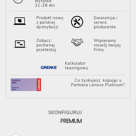
wysyłka
21-28 dni
Produkt nowy
Gwarancja i
z polskiej
serwis
dystrybucji
producenta
Zobacz,
Wspieramy
porównaj
rozwój twojej
przetestuj
firmy
Kalkulator
leasingowy
Co zyskujesz, kupując u
Partnera Lenovo Platinum?
SKONFIGURUJ
PREMIUM