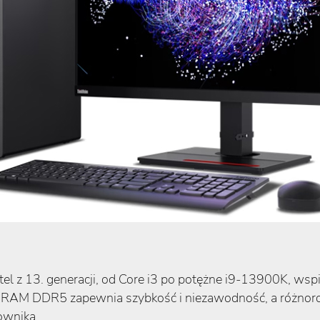
el z 13. generacji, od Core i3 po potężne i9-13900K, wspi
ć RAM DDR5 zapewnia szybkość i niezawodność, a różnor
ownika.