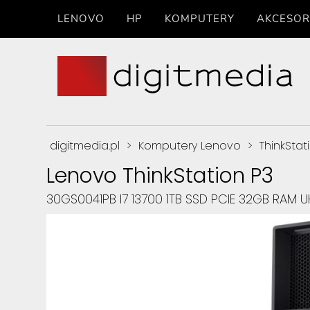
LENOVO
HP
KOMPUTERY
AKCESOR
digitmedia.pl
>
Komputery Lenovo
>
ThinkStat
Lenovo ThinkStation P3
30GS0041PB I7 13700 1TB SSD PCIE 32GB RAM U