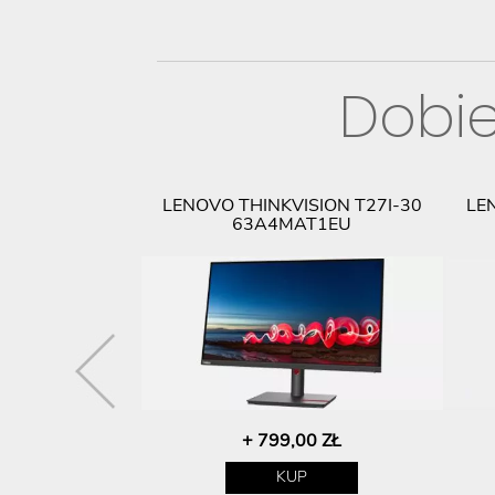
Dobie
ISION T22I-20
LENOVO THINKVISION T27I-30
LE
AT6EU
63A4MAT1EU
00 ZŁ
+ 799,00 ZŁ
P
KUP