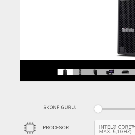
SKONFIGURUJ
INTEL® CORE™
PROCESOR
MAX. 5,1GHZ)