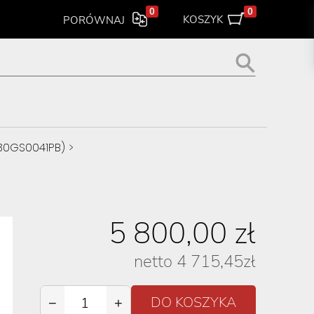
0
0
KOSZYK
PORÓWNAJ
(30GS0041PB)
>
5 800,00
zł
netto
4 715,45
zł
−
+