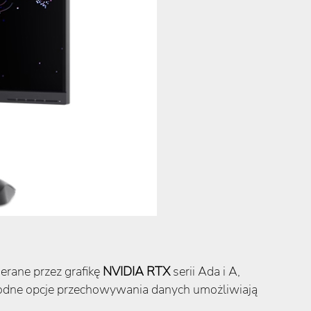
erane przez grafikę
NVIDIA RTX
serii Ada i A,
odne opcje przechowywania danych umożliwiają