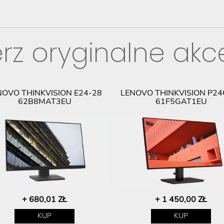
rz oryginalne akc
NOVO THINKVISION E24-28
LENOVO THINKVISION P24
62B8MAT3EU
61F5GAT1EU
+ 680,01 ZŁ
+ 1 450,00 ZŁ
KUP
KUP