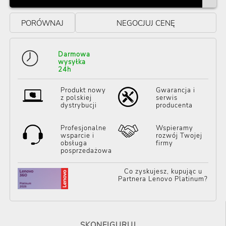
PORÓWNAJ
NEGOCJUJ CENĘ
Darmowa
wysyłka
24h
Produkt nowy
Gwarancja i
z polskiej
serwis
dystrybucji
producenta
Profesjonalne
Wspieramy
wsparcie i
rozwój Twojej
obsługa
firmy
posprzedażowa
Co zyskujesz, kupując u
Partnera Lenovo Platinum?
SKONFIGURUJ