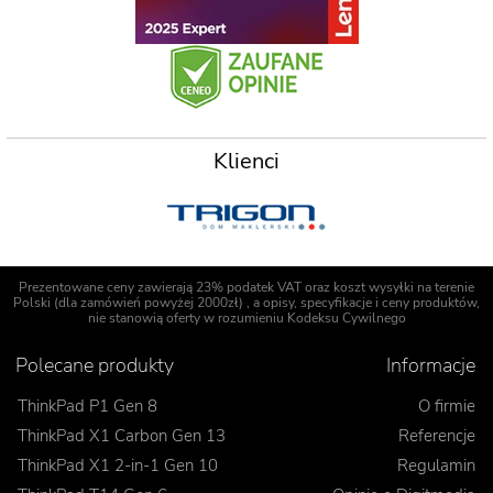
Klienci
Prezentowane ceny zawierają 23% podatek VAT oraz koszt wysyłki na terenie
Polski (dla zamówień powyżej 2000zł) , a opisy, specyfikacje i ceny produktów,
nie stanowią oferty w rozumieniu Kodeksu Cywilnego
Polecane produkty
Informacje
ThinkPad P1 Gen 8
O firmie
ThinkPad X1 Carbon Gen 13
Referencje
ThinkPad X1 2-in-1 Gen 10
Regulamin