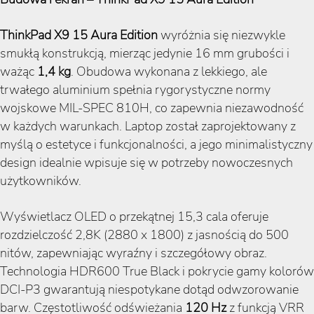
ThinkPad X9 15 Aura Edition
wyróżnia się niezwykle
smukłą konstrukcją, mierząc jedynie 16 mm grubości i
ważąc
1,4 kg
. Obudowa wykonana z lekkiego, ale
trwałego aluminium spełnia rygorystyczne normy
wojskowe MIL-SPEC 810H, co zapewnia niezawodność
w każdych warunkach. Laptop został zaprojektowany z
myślą o estetyce i funkcjonalności, a jego minimalistyczny
design idealnie wpisuje się w potrzeby nowoczesnych
użytkowników.
Wyświetlacz OLED o przekątnej 15,3 cala oferuje
rozdzielczość 2,8K (2880 x 1800) z jasnością do 500
nitów, zapewniając wyraźny i szczegółowy obraz.
Technologia HDR600 True Black i pokrycie gamy kolorów
DCI-P3 gwarantują niespotykane dotąd odwzorowanie
barw. Częstotliwość odświeżania
120 Hz
z funkcją VRR