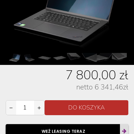
7 800,00
zł
netto
6 341,46
zł
−
+
WEŹ LEASING TERAZ