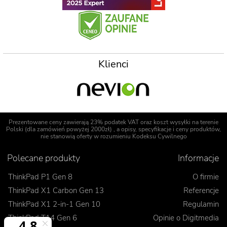
Klienci
Prezentowane ceny zawierają 23% podatek VAT oraz koszt wysyłki na terenie
Polski (dla zamówień powyżej 2000zł) , a opisy, specyfikacje i ceny produktów,
nie stanowią oferty w rozumieniu Kodeksu Cywilnego
Polecane produkty
Informacje
ThinkPad P1 Gen 8
O firmie
ThinkPad X1 Carbon Gen 13
Referencje
ThinkPad X1 2-in-1 Gen 10
Regulamin
ThinkPad T14 Gen 6
Opinie o Digitmedia