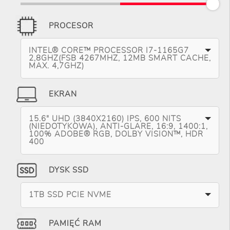
PROCESOR
INTEL® CORE™ PROCESSOR I7-1165G7
2,8GHZ(FSB 4267MHZ, 12MB SMART CACHE,
MAX. 4,7GHZ)
EKRAN
15.6" UHD (3840X2160) IPS, 600 NITS
(NIEDOTYKOWA), ANTI-GLARE, 16:9, 1400:1,
100% ADOBE® RGB, DOLBY VISION™, HDR
400
DYSK SSD
1TB SSD PCIE NVME
PAMIĘĆ RAM