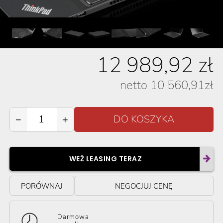
12 989,92
zł
netto
10 560,91
zł
−
+
WEŹ LEASING TERAZ
PORÓWNAJ
NEGOCJUJ CENĘ
Darmowa