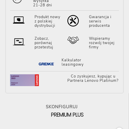
wysyłka
21-28 dni
Produkt nowy
Gwarancja i
z polskiej
serwis
dystrybucji
producenta
Zobacz,
Wspieramy
porównaj
rozwój twojej
przetestuj
firmy
Kalkulator
leasingowy
Co zyskujesz, kupując u
Partnera Lenovo Platinum?
SKONFIGURUJ
PREMIUM PLUS