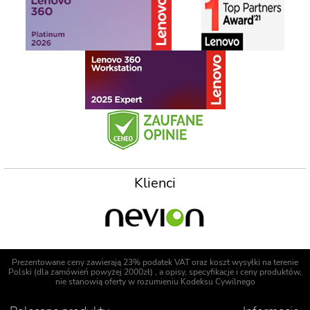
Klienci
Prezentowane ceny zawierają 23% podatek VAT oraz koszt wysyłki na terenie
Polski (dla zamówień powyżej 2000zł) , a opisy, specyfikacje i ceny produktów,
nie stanowią oferty w rozumieniu Kodeksu Cywilnego