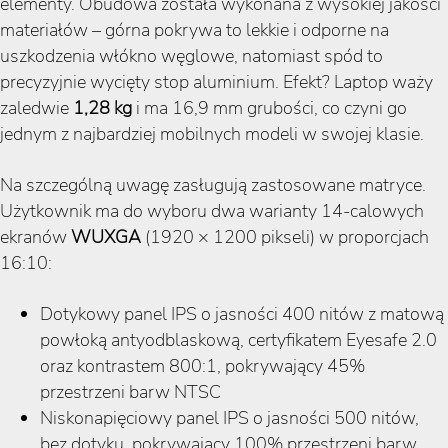
elementy. Obudowa została wykonana z wysokiej jakości
materiałów – górna pokrywa to lekkie i odporne na
uszkodzenia włókno węglowe, natomiast spód to
precyzyjnie wycięty stop aluminium. Efekt? Laptop waży
zaledwie
1,28 kg
i ma 16,9 mm grubości, co czyni go
jednym z najbardziej mobilnych modeli w swojej klasie.
Na szczególną uwagę zasługują zastosowane matryce.
Użytkownik ma do wyboru dwa warianty 14-calowych
ekranów
WUXGA
(1920 × 1200 pikseli) w proporcjach
16:10:
Dotykowy panel IPS o jasności 400 nitów z matową
powłoką antyodblaskową, certyfikatem Eyesafe 2.0
oraz kontrastem 800:1, pokrywający 45%
przestrzeni barw NTSC
Niskonapięciowy panel IPS o jasności 500 nitów,
bez dotyku, pokrywający 100% przestrzeni barw