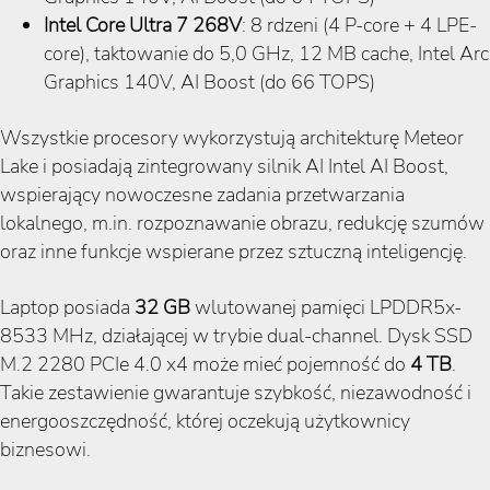
Intel Core Ultra 7 268V
: 8 rdzeni (4 P-core + 4 LPE-
core), taktowanie do 5,0 GHz, 12 MB cache, Intel Arc
Graphics 140V, AI Boost (do 66 TOPS)
Wszystkie procesory wykorzystują architekturę Meteor
Lake i posiadają zintegrowany silnik AI Intel AI Boost,
wspierający nowoczesne zadania przetwarzania
lokalnego, m.in. rozpoznawanie obrazu, redukcję szumów
oraz inne funkcje wspierane przez sztuczną inteligencję.
Laptop posiada
32 GB
wlutowanej pamięci LPDDR5x-
8533 MHz, działającej w trybie dual-channel. Dysk SSD
M.2 2280 PCIe 4.0 x4 może mieć pojemność do
4 TB
.
Takie zestawienie gwarantuje szybkość, niezawodność i
energooszczędność, której oczekują użytkownicy
biznesowi.