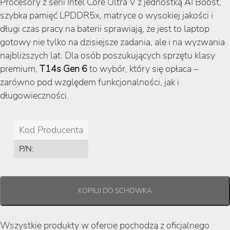
Procesory z serii Intel Core Ultra V z jednostką AI Boost,
szybka pamięć LPDDR5x, matryce o wysokiej jakości i
długi czas pracy na baterii sprawiają, że jest to laptop
gotowy nie tylko na dzisiejsze zadania, ale i na wyzwania
najbliższych lat. Dla osób poszukujących sprzętu klasy
premium,
T14s Gen 6
to wybór, który się opłaca –
zarówno pod względem funkcjonalności, jak i
długowieczności.
Kod Producenta
P/N:
Wszystkie produkty w ofercie pochodzą z oficjalnego