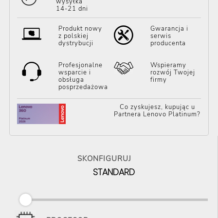
wysyłka
14-21 dni
Produkt nowy
Gwarancja i
z polskiej
serwis
dystrybucji
producenta
Profesjonalne
Wspieramy
wsparcie i
rozwój Twojej
obsługa
firmy
posprzedażowa
Co zyskujesz, kupując u
Partnera Lenovo Platinum?
SKONFIGURUJ
STANDARD