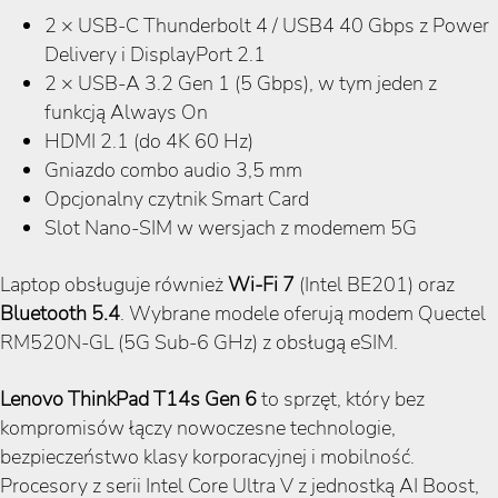
2 × USB-C Thunderbolt 4 / USB4 40 Gbps z Power
Delivery i DisplayPort 2.1
2 × USB-A 3.2 Gen 1 (5 Gbps), w tym jeden z
funkcją Always On
HDMI 2.1 (do 4K 60 Hz)
Gniazdo combo audio 3,5 mm
Opcjonalny czytnik Smart Card
Slot Nano-SIM w wersjach z modemem 5G
Laptop obsługuje również
Wi-Fi 7
(Intel BE201) oraz
Bluetooth 5.4
. Wybrane modele oferują modem Quectel
RM520N-GL (5G Sub-6 GHz) z obsługą eSIM.
Lenovo ThinkPad T14s Gen 6
to sprzęt, który bez
kompromisów łączy nowoczesne technologie,
bezpieczeństwo klasy korporacyjnej i mobilność.
Procesory z serii Intel Core Ultra V z jednostką AI Boost,