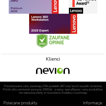
Klienci
Prezentowane ceny zawierają 23% podatek VAT oraz koszt wysyłki na terenie
Polski (dla zamówień powyżej 2000zł) , a opisy, specyfikacje i ceny produktów,
nie stanowią oferty w rozumieniu Kodeksu Cywilnego
Polecane produkty
Informacje