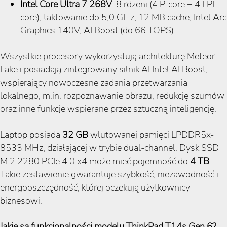
Intel Core Ultra 7 268V
: 8 rdzeni (4 P-core + 4 LPE-
core), taktowanie do 5,0 GHz, 12 MB cache, Intel Arc
Graphics 140V, AI Boost (do 66 TOPS)
Wszystkie procesory wykorzystują architekturę Meteor
Lake i posiadają zintegrowany silnik AI Intel AI Boost,
wspierający nowoczesne zadania przetwarzania
lokalnego, m.in. rozpoznawanie obrazu, redukcję szumów
oraz inne funkcje wspierane przez sztuczną inteligencję.
Laptop posiada
32 GB
wlutowanej pamięci LPDDR5x-
8533 MHz, działającej w trybie dual-channel. Dysk SSD
M.2 2280 PCIe 4.0 x4 może mieć pojemność do
4 TB
.
Takie zestawienie gwarantuje szybkość, niezawodność i
energooszczędność, której oczekują użytkownicy
biznesowi.
Jakie są funkcjonalności modelu ThinkPad T14s Gen 6?