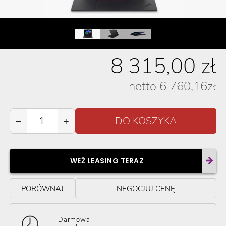
8 315,00
zł
netto
6 760,16
zł
−
+
WEŹ LEASING TERAZ
PORÓWNAJ
NEGOCJUJ CENĘ
Darmowa