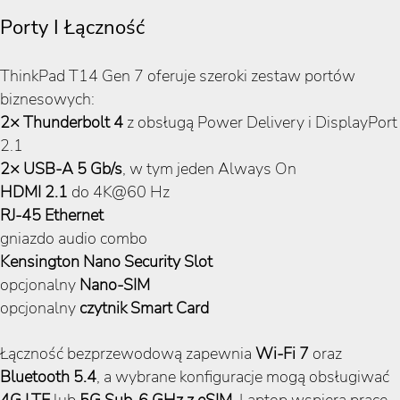
Porty I Łączność
ThinkPad T14 Gen 7 oferuje szeroki zestaw portów
biznesowych:
2× Thunderbolt 4
z obsługą Power Delivery i DisplayPort
2.1
2× USB-A 5 Gb/s
, w tym jeden Always On
HDMI 2.1
do 4K@60 Hz
RJ-45 Ethernet
gniazdo audio combo
Kensington Nano Security Slot
opcjonalny
Nano-SIM
opcjonalny
czytnik Smart Card
Łączność bezprzewodową zapewnia
Wi-Fi 7
oraz
Bluetooth 5.4
, a wybrane konfiguracje mogą obsługiwać
4G LTE
lub
5G Sub-6 GHz z eSIM
. Laptop wspiera pracę