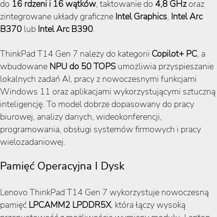
do
16 rdzeni i 16 wątków
, taktowanie do
4,8 GHz
oraz
zintegrowane układy graficzne
Intel Graphics
,
Intel Arc
B370
lub
Intel Arc B390
.
ThinkPad T14 Gen 7 należy do kategorii
Copilot+ PC
, a
wbudowane
NPU do 50 TOPS
umożliwia przyspieszanie
lokalnych zadań AI, pracy z nowoczesnymi funkcjami
Windows 11 oraz aplikacjami wykorzystującymi sztuczną
inteligencję. To model dobrze dopasowany do pracy
biurowej, analizy danych, wideokonferencji,
programowania, obsługi systemów firmowych i pracy
wielozadaniowej.
Pamięć Operacyjna I Dysk
Lenovo ThinkPad T14 Gen 7 wykorzystuje nowoczesną
pamięć
LPCAMM2 LPDDR5X
, która łączy wysoką