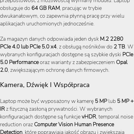
przepustowość z możliwością wymiany modułu. Laptop
obsługuje do
64 GB RAM
, pracując w trybie
dwukanałowym, co zapewnia płynną pracę przy wielu
aplikacjach uruchomionych jednocześnie.
Za magazyn danych odpowiada jeden dysk
M.2 2280
PCIe 4.0 lub PCIe 5.0 x4
, z obsługą nośników do
2 TB
. W
wybranych konfiguracjach dostępne są szybkie dyski
PCIe
5.0 Performance
oraz warianty z zabezpieczeniem
Opal
2.0
, zwiększającym ochronę danych firmowych.
Kamera, Dźwięk I Współpraca
Laptop może być wyposażony w kamerę
5 MP
lub
5 MP +
IR
z fizyczną zasłoną prywatności. W wybranych
konfiguracjach dostępne są funkcje
vHDR
, temporal noise
reduction oraz
Computer Vision Human Presence
Detection
, które poprawiają jakość obrazu i zwiększają