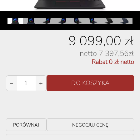
9 099,00
zł
netto
7 397,56
zł
Rabat
0
zł netto
−
+
PORÓWNAJ
NEGOCJUJ CENĘ