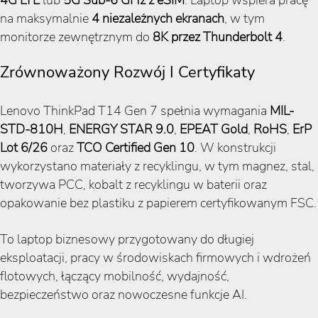
na maksymalnie
4 niezależnych ekranach
, w tym
monitorze zewnętrznym do
8K przez Thunderbolt 4
.
Zrównoważony Rozwój I Certyfikaty
Lenovo ThinkPad T14 Gen 7 spełnia wymagania
MIL-
STD-810H
,
ENERGY STAR 9.0
,
EPEAT Gold
,
RoHS
,
ErP
Lot 6/26
oraz
TCO Certified Gen 10
. W konstrukcji
wykorzystano materiały z recyklingu, w tym magnez, stal,
tworzywa PCC, kobalt z recyklingu w baterii oraz
opakowanie bez plastiku z papierem certyfikowanym FSC.
To laptop biznesowy przygotowany do długiej
eksploatacji, pracy w środowiskach firmowych i wdrożeń
flotowych, łączący mobilność, wydajność,
bezpieczeństwo oraz nowoczesne funkcje AI.