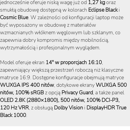
jednocześnie oferuje niską wagę już od
1,27 kg
oraz
smukłą obudowę dostępną w kolorach
Eclipse Black
i
Cosmic Blue
. W zależności od konfiguracji laptop może
być wyposażony w obudowę z materiałów
wzmacnianych włóknem węglowym lub szklanym, co
zapewnia dobry kompromis między mobilnością,
wytrzymałością i profesjonalnym wyglądem.
Model oferuje ekran
14″ w proporcjach 16:10
,
zapewniający większą przestrzeń roboczą niż klasyczne
matryce 16:9. Dostępne konfiguracje obejmują matryce
WUXGA IPS 400 nitów
, dotykowe ekrany
WUXGA 500
nitów, 100% sRGB
z opcją
Privacy Guard
, a także panel
OLED 2.8K (2880×1800), 500 nitów, 100% DCI-P3,
120 Hz VRR
, z obsługą
Dolby Vision
i
DisplayHDR True
Black 1000
.