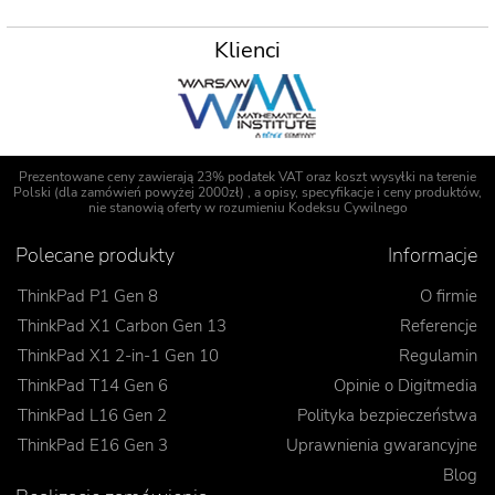
Klienci
Prezentowane ceny zawierają 23% podatek VAT oraz koszt wysyłki na terenie
Polski (dla zamówień powyżej 2000zł) , a opisy, specyfikacje i ceny produktów,
nie stanowią oferty w rozumieniu Kodeksu Cywilnego
Polecane produkty
Informacje
ThinkPad P1 Gen 8
O firmie
ThinkPad X1 Carbon Gen 13
Referencje
ThinkPad X1 2-in-1 Gen 10
Regulamin
ThinkPad T14 Gen 6
Opinie o Digitmedia
ThinkPad L16 Gen 2
Polityka bezpieczeństwa
ThinkPad E16 Gen 3
Uprawnienia gwarancyjne
Blog