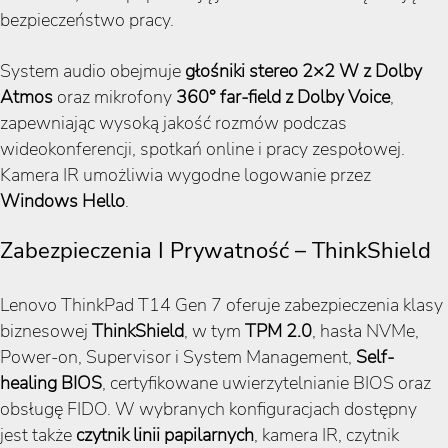
bezpieczeństwo pracy.
System audio obejmuje
głośniki stereo 2×2 W z Dolby
Atmos
oraz mikrofony
360° far-field z Dolby Voice
,
zapewniając wysoką jakość rozmów podczas
wideokonferencji, spotkań online i pracy zespołowej.
Kamera IR umożliwia wygodne logowanie przez
Windows Hello
.
Zabezpieczenia I Prywatność – ThinkShield
Lenovo ThinkPad T14 Gen 7 oferuje zabezpieczenia klasy
biznesowej
ThinkShield
, w tym
TPM 2.0
, hasła NVMe,
Power-on, Supervisor i System Management,
Self-
healing BIOS
, certyfikowane uwierzytelnianie BIOS oraz
obsługę FIDO. W wybranych konfiguracjach dostępny
jest także
czytnik linii papilarnych
, kamera IR, czytnik