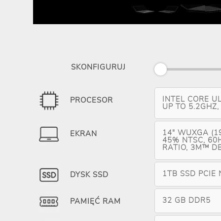
SKONFIGURUJ
INTEL CORE UL
PROCESOR
UP TO 5.2GHZ,
14" WUXGA (19
EKRAN
45% NTSC, 60HZ
RATIO, 3M™ D
1TB SSD PCIE
DYSK SSD
32 GB DDR5
PAMIĘĆ RAM