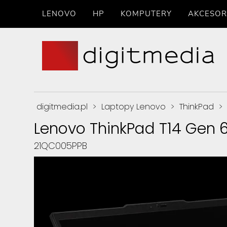
LENOVO
HP
KOMPUTERY
AKCESOR
digitmedia.pl
>
Laptopy Lenovo
>
ThinkPad
>
Lenovo ThinkPad T14 Gen 
21QC005PPB