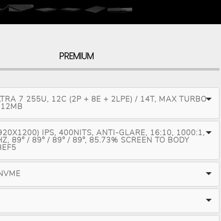
PREMIUM
TRA 7 255U, 12C (2P + 8E + 2LPE) / 14T, MAX TURBO
 12MB
20X1200) IPS, 400NITS, ANTI-GLARE, 16:10, 1000:1,
, 89° / 89° / 89° / 89°, 85.73% SCREEN TO BODY
BEF5
 NVME