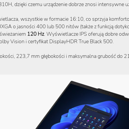
810H, dzięki czemu urządzenie dobrze znosi intensywne u
ietlacza, wszystkie w formacie 16:10, co sprzyja komfort
A o jasności 400 lub 500 nitów (także z funkcją dotyko
odświeżaniem
120 Hz
. Wyświetlacze IPS oferują dobre odw
by Vision i certyfikat DisplayHDR True Black 500.
okości, 223,7 mm głębokości i maksymalna grubość do 21