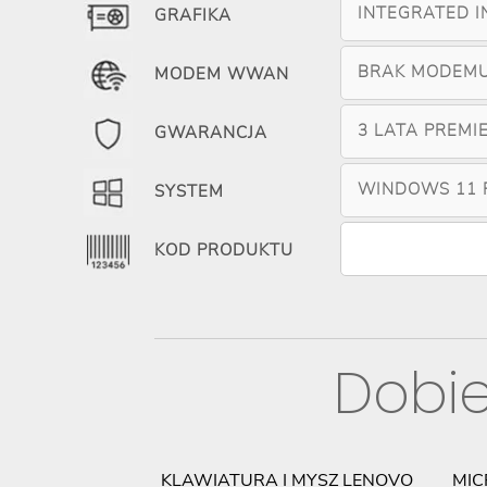
INTEGRATED I
GRAFIKA
BRAK MODEM
MODEM WWAN
3 LATA PREMI
GWARANCJA
WINDOWS 11 
SYSTEM
KOD PRODUKTU
Dobie
ISION T27I-30
KLAWIATURA I MYSZ LENOVO
MIC