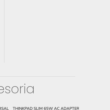
esoria
RSAL
THINKPAD SLIM 65W AC ADAPTER
LENOVO THIN