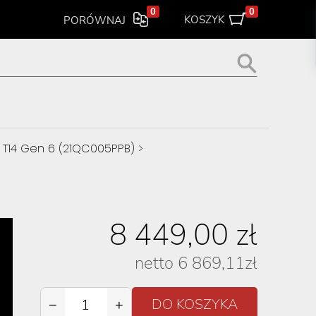
0
0
KOSZYK
PORÓWNAJ
 T14 Gen 6 (21QC005PPB)
>
8 449,00
zł
netto
6 869,11
zł
−
+