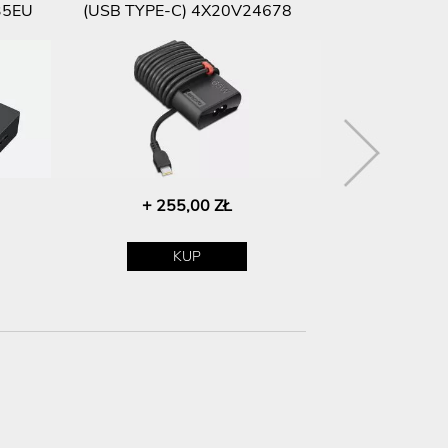
35EU
(USB TYPE-C) 4X20V24678
SILENT MOU
+ 255,00 ZŁ
+ 19
KUP