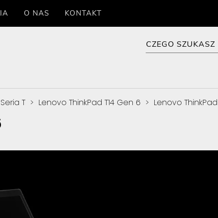
IA
O NAS
KONTAKT
Seria T
>
Lenovo ThinkPad T14 Gen 6
>
Lenovo ThinkPad
6