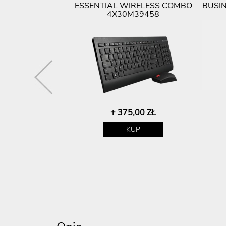
AT1EU
ESSENTIAL WIRELESS COMBO
BUSIN
4X30M39458
00 ZŁ
+ 375,00 ZŁ
P
KUP