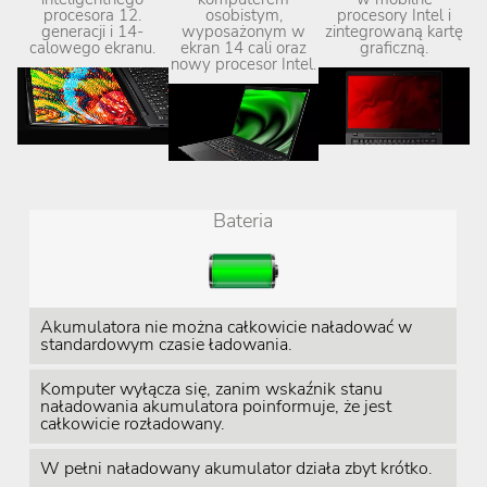
procesora 12.
osobistym,
procesory Intel i
generacji i 14-
wyposażonym w
zintegrowaną kartę
calowego ekranu.
ekran 14 cali oraz
graficzną.
nowy procesor Intel.
Bateria
Akumulatora nie można całkowicie naładować w
standardowym czasie ładowania.
Komputer wyłącza się, zanim wskaźnik stanu
naładowania akumulatora poinformuje, że jest
całkowicie rozładowany.
W pełni naładowany akumulator działa zbyt krótko.