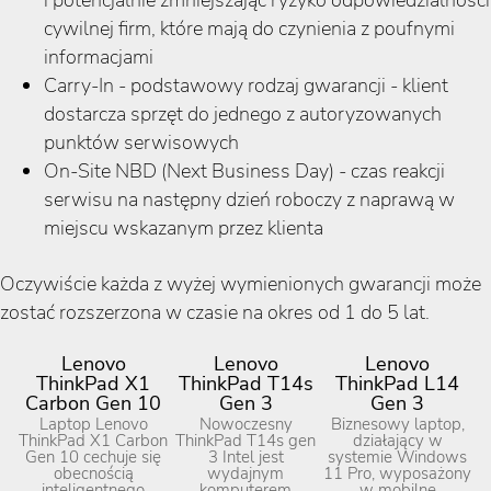
i potencjalnie zmniejszając ryzyko odpowiedzialności
cywilnej firm, które mają do czynienia z poufnymi
informacjami
Carry-In - podstawowy rodzaj gwarancji - klient
dostarcza sprzęt do jednego z autoryzowanych
punktów serwisowych
On-Site NBD (Next Business Day) - czas reakcji
serwisu na następny dzień roboczy z naprawą w
miejscu wskazanym przez klienta
Oczywiście każda z wyżej wymienionych gwarancji może
zostać rozszerzona w czasie na okres od 1 do 5 lat.
Lenovo
Lenovo
Lenovo
ThinkPad X1
ThinkPad T14s
ThinkPad L14
Carbon Gen 10
Gen 3
Gen 3
Laptop Lenovo
Nowoczesny
Biznesowy laptop,
ThinkPad X1 Carbon
ThinkPad T14s gen
działający w
Gen 10 cechuje się
3 Intel jest
systemie Windows
obecnością
wydajnym
11 Pro, wyposażony
inteligentnego
komputerem
w mobilne