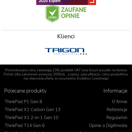
Klienci
Prezentowane ceny zawierają 23% podatek VAT oraz koszt wysyłki na terenie
Polski (dla zamówień powyżej 2000zł) , a opisy, specyfikacje i ceny produktów,
nie stanowią oferty w rozumieniu Kodeksu Cywilnego
Polecane produkty
Informacje
ThinkPad P1 Gen 8
O firmie
ThinkPad X1 Carbon Gen 13
Referencje
ThinkPad X1 2-in-1 Gen 10
Regulamin
ThinkPad T14 Gen 6
Opinie o Digitmedia