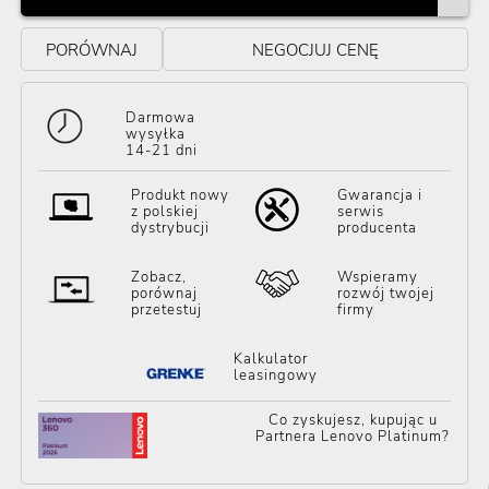
PORÓWNAJ
NEGOCJUJ CENĘ
Darmowa
wysyłka
14-21 dni
Produkt nowy
Gwarancja i
z polskiej
serwis
dystrybucji
producenta
Zobacz,
Wspieramy
porównaj
rozwój twojej
przetestuj
firmy
Kalkulator
leasingowy
Co zyskujesz, kupując u
Partnera Lenovo Platinum?