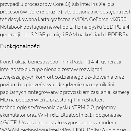
przypadku procesorów Core i3) lub Intel Iris Xe (dla
procesorów Core i5 oraz i7), ale opcjonalnie dostępna jest
też dedykowana karta graficzna nVIDIA GeForce MX550.
Notebook obsługuje nawet do 2 TB na dysku SSD PCIe 4.
generacji i do 32 GB pamięci RAM na kościach LPDDR5x.
Funkcjonalności
Konstrukcja biznesowego ThinkPada T14 4. generacji
Intel została uzupełniona o zestaw rozwiązań
zwiększających komfort codziennego użytkowania oraz
poziom bezpieczeństwa. Urządzenie ma czytnik linii
papilarnych zintegrowany z przyciskiem zasilania, kamerę
HD na podczerwień z przesłoną ThinkShutter,
technologię szyfrowania dysku dTPM 2.0, pojemny
akumulator oraz Wi-Fi 6E, Bluetooth 5.1 i opcjonalnie
4G/LTE. Urządzenie zostało wyposażone w modem
WWAN, technologię Intel vPro, HDR, Dolby Audio oraz