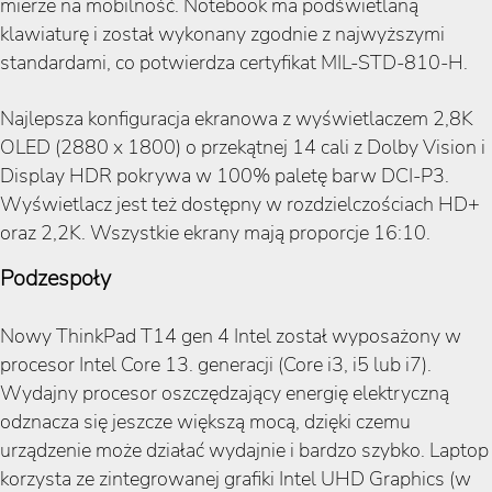
mierze na mobilność. Notebook ma podświetlaną
klawiaturę i został wykonany zgodnie z najwyższymi
standardami, co potwierdza certyfikat MIL-STD-810-H.
Najlepsza konfiguracja ekranowa z wyświetlaczem 2,8K
OLED (2880 x 1800) o przekątnej 14 cali z Dolby Vision i
Display HDR pokrywa w 100% paletę barw DCI-P3.
Wyświetlacz jest też dostępny w rozdzielczościach HD+
oraz 2,2K. Wszystkie ekrany mają proporcje 16:10.
Podzespoły
Nowy ThinkPad T14 gen 4 Intel został wyposażony w
procesor Intel Core 13. generacji (Core i3, i5 lub i7).
Wydajny procesor oszczędzający energię elektryczną
odznacza się jeszcze większą mocą, dzięki czemu
urządzenie może działać wydajnie i bardzo szybko. Laptop
korzysta ze zintegrowanej grafiki Intel UHD Graphics (w