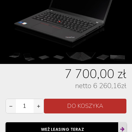
7 700,00
zł
netto
6 260,16
zł
−
+
WEŹ LEASING TERAZ